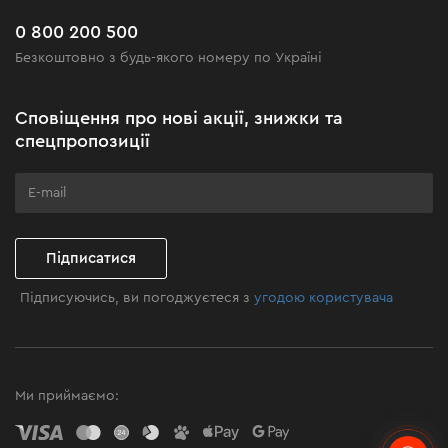
Новинки
Поширені запитання
0 800 200 500
Чорна п'ятниця
Безкоштовно з будь-якого номеру по Україні
Новини
Акційні набори
Сповіщення про нові акції, знижки та
Подаруйте майстерність
спецпропозиції
Бізнес-клієнтам
Програма лояльності
Клуб майстерності
Підписатися
Підписуючись, ви погоджуєтеся з
угодою користувача
Ми приймаємо: