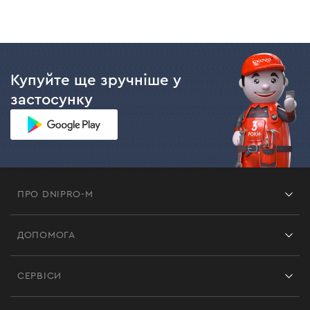
Купуйте ще зручніше у
застосунку
ПРО DNIPRO-M
Франшиза
ДОПОМОГА
Відгуки
Контакти
Блог
СЕРВІСИ
Повернення
Робота
Сервіс
Доставка і оплата