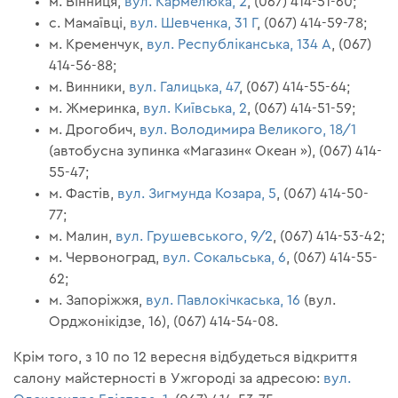
м. Вінниця,
вул. Кармелюка, 2
, (067) 414-51-60;
с. Мамаївці,
вул. Шевченка, 31 Г
, (067) 414-59-78;
м. Кременчук,
вул. Республіканська, 134 А
, (067)
414-56-88;
м. Винники,
вул. Галицька, 47
, (067) 414-55-64;
м. Жмеринка,
вул. Київська, 2
, (067) 414-51-59;
м. Дрогобич,
вул. Володимира Великого, 18/1
(автобусна зупинка «Магазин« Океан »), (067) 414-
55-47;
м. Фастів,
вул. Зигмунда Козара, 5
, (067) 414-50-
77;
м. Малин,
вул. Грушевського, 9/2
, (067) 414-53-42;
м. Червоноград,
вул. Сокальська, 6
, (067) 414-55-
62;
м. Запоріжжя,
вул. Павлокічкаська, 16
(вул.
Орджонікідзе, 16), (067) 414-54-08.
Крім того, з 10 по 12 вересня відбудеться відкриття
салону майстерності в Ужгороді за адресою:
вул.