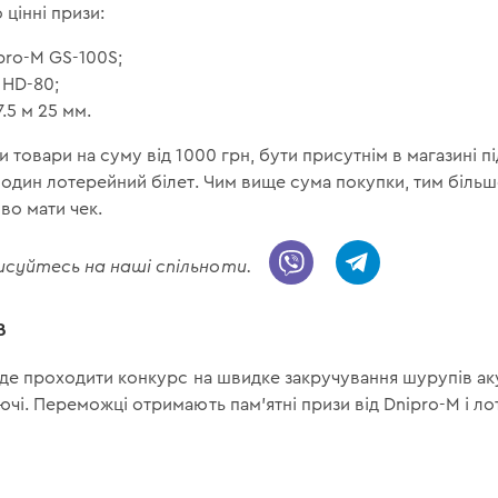
 цінні призи:
pro-M GS-100S;
 HD-80;
7.5 м 25 мм.
 товари на суму від 1000 грн, бути присутнім в магазині п
 один лотерейний білет. Чим вище сума покупки, тим більше
во мати чек.
дписуйтесь на наші спільноти.
в
 буде проходити конкурс на швидке закручування шурупів
чі. Переможці отримають пам'ятні призи від Dnipro-M і лот