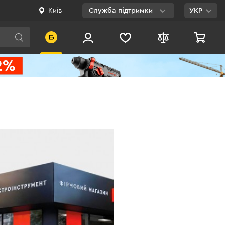
Київ
Служба підтримки
УКР
Viber
WhatsApp
Telegram
Facebook
E-mail
0 800 200 500
Безкоштовно по
Україні