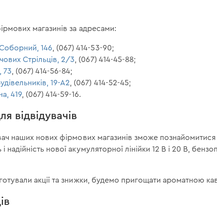
фірмових магазинів за адресами:
Соборний, 146
, (067) 414-53-90;
ічових Стрільців, 2/3
, (067) 414-45-88;
, 73
, (067) 414-56-84;
удівельників, 19-А2
, (067) 414-52-45;
на, 419
, (067) 414-59-16.
ля відвідувачів
увач наших нових фірмових магазинів зможе познайомитися
і надійність нової акумуляторної лінійки 12 В і 20 В, бензо
ідготували акції та знижки, будемо пригощати ароматною к
ів