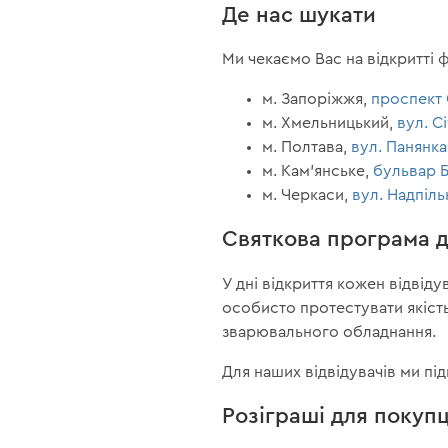
Де нас шукати
Ми чекаємо Вас на відкритті 
м. Запоріжжя,
проспект 
м. Хмельницький,
вул. С
м. Полтава,
вул. Панянка
м. Кам'янське,
бульвар Б
м. Черкаси,
вул. Надпіль
Святкова програма д
У дні відкриття кожен відвід
особисто протестувати якість 
зварювального обладнання.
Для наших відвідувачів ми п
Розіграші для покупц