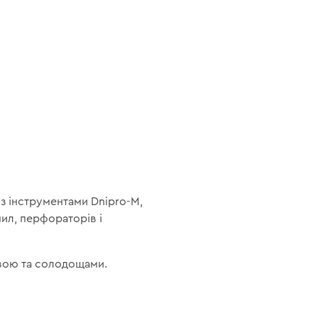
 з інструментами Dnipro-M,
пил, перфораторів і
авою та солодощами.