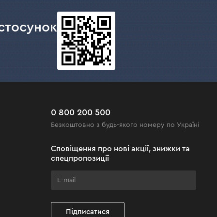
стосунок
0 800 200 500
Безкоштовно з будь-якого номеру по Україні
Сповіщення про нові акції, знижки та
спецпропозиції
Підписатися