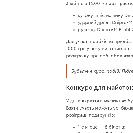
3 квітня о 16:00 ми розіграємо
кутову шліфмашину Dni
ударний дриль Dnipro-M
рулетку Dnipro-M Profit 
Для участі необхідно придбати
1000 грн у чеку ви отримаєте
розіграшу при собі обов'язко
Будьте в курсі подій! Пі
Конкурс для майстрі
У дні відкриття в магазинах
Взяти участь можуть усі бажаю
розіграші подарунків:
1-е місце — 8 білетів;