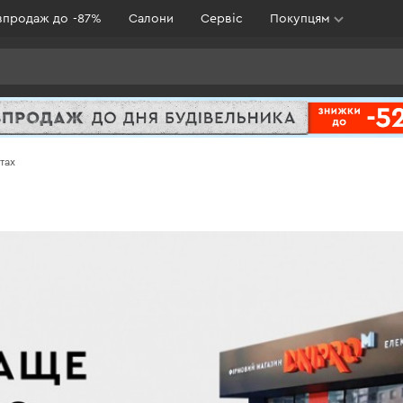
зпродаж до -87%
Салони
Сервіс
Покупцям
тах