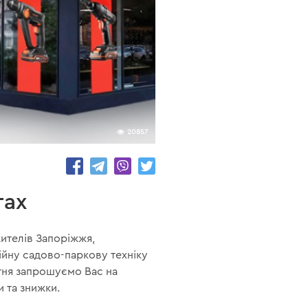
20857
тах
ителів Запоріжжя,
ійну садово-паркову техніку
вітня запрошуємо Вас на
 та знижки.