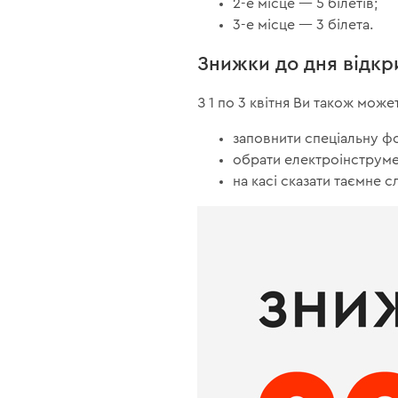
2-е місце — 5 білетів;
3-е місце — 3 білета.
Знижки до дня відкр
З 1 по 3 квітня Ви також мож
заповнити спеціальну фо
обрати електроінструмен
на касі сказати таємне с