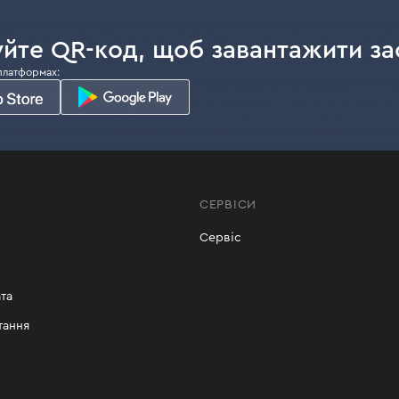
йте QR-код, щоб завантажити за
платформах:
СЕРВІСИ
Сервіс
та
тання