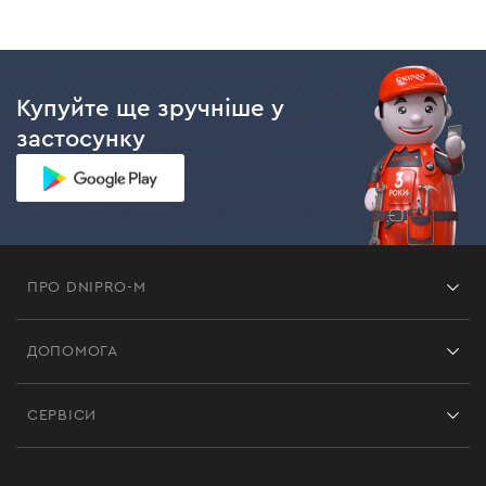
Купуйте ще зручніше у
застосунку
ПРО DNIPRO-M
Франшиза
ДОПОМОГА
Відгуки
Контакти
Блог
СЕРВІСИ
Повернення
Робота
Сервіс
Доставка і оплата
Новинки