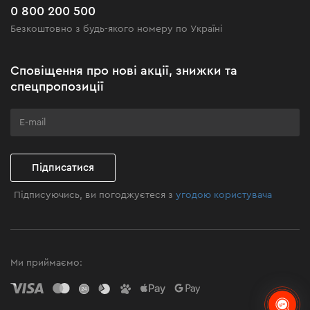
Поширені запитання
0 800 200 500
Чорна п'ятниця
Безкоштовно з будь-якого номеру по Україні
Новини
Акційні набори
Сповіщення про нові акції, знижки та
Бізнес-клієнтам
спецпропозиції
Програма лояльності
Клуб майстерності
Підписатися
Підписуючись, ви погоджуєтеся з
угодою користувача
Ми приймаємо: