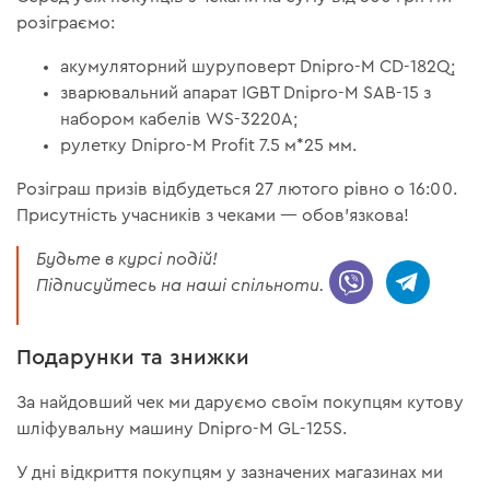
розіграємо:
акумуляторний шуруповерт Dnipro-M CD-182Q;
зварювальний апарат IGBT Dnipro-M SAB-15 з
набором кабелів WS-3220A;
рулетку Dnipro-M Profit 7.5 м*25 мм.
Розіграш призів відбудеться 27 лютого рівно о 16:00.
Присутність учасників з чеками — обов'язкова!
Будьте в курсі подій!
Підписуйтесь на наші спільноти.
Подарунки та знижки
За найдовший чек ми даруємо своїм покупцям кутову
шліфувальну машину Dnipro-M GL-125S.
У дні відкриття покупцям у зазначених магазинах ми