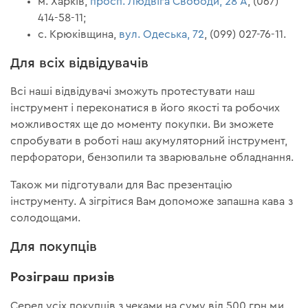
м. Харків,
просп. Людвіга Свободи, 28 А
, (067)
414-58-11;
с. Крюківщина,
вул. Одеська, 72
, (099) 027-76-11.
Для всіх відвідувачів
Всі наші відвідувачі зможуть протестувати наш
інструмент і переконатися в його якості та робочих
можливостях ще до моменту покупки. Ви зможете
спробувати в роботі наш акумуляторний інструмент,
перфоратори, бензопили та зварювальне обладнання.
Також ми підготували для Вас презентацію
інструменту. А зігрітися Вам допоможе запашна кава з
солодощами.
Для покупців
Розіграш призів
Серед усіх покупців з чеками на суму від 500 грн ми