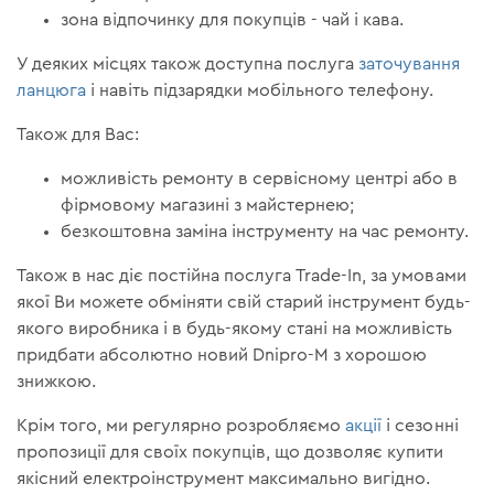
зона відпочинку для покупців - чай ​​і кава.
У деяких місцях також доступна послуга
заточування
ланцюга
і навіть підзарядки мобільного телефону.
Також для Вас:
можливість ремонту в сервісному центрі або в
фірмовому магазині з майстернею;
безкоштовна заміна інструменту на час ремонту.
Також в нас діє постійна послуга Trade-In, за умовами
якої Ви можете обміняти свій старий інструмент будь-
якого виробника і в будь-якому стані на можливість
придбати абсолютно новий Dnipro-M з хорошою
знижкою.
Крім того, ми регулярно розробляємо
акції
і сезонні
пропозиції для своїх покупців, що дозволяє купити
якісний електроінструмент максимально вигідно.