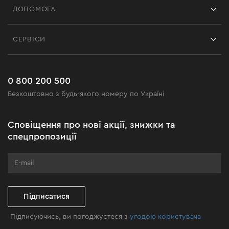
ДОПОМОГА
Відгуки
Контакти
Блог
СЕРВІСИ
Повернення
Робота
Сервіс
Доставка і оплата
Новинки
Поширені запитання
0 800 200 500
Чорна п'ятниця
Безкоштовно з будь-якого номеру по Україні
Новини
Акційні набори
Сповіщення про нові акції, знижки та
Бізнес-клієнтам
спецпропозиції
Програма лояльності
Клуб майстерності
Підписатися
Підписуючись, ви погоджуєтеся з
угодою користувача