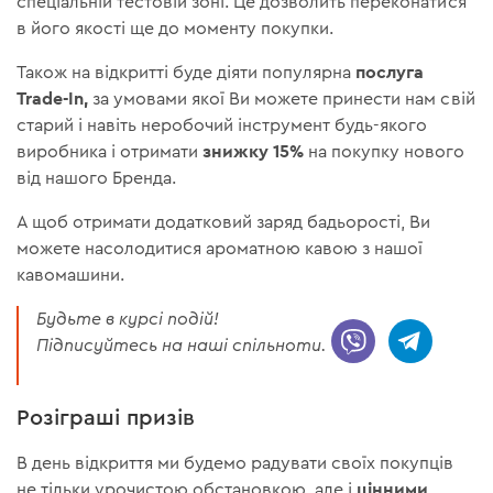
спеціальній тестовій зоні. Це дозволить переконатися
в його якості ще до моменту покупки.
послуга
Також на відкритті буде діяти популярна
Trade-In,
за умовами якої Ви можете принести нам свій
старий і навіть неробочий інструмент будь-якого
знижку 15%
виробника і отримати
на покупку нового
від нашого Бренда.
А щоб отримати додатковий заряд бадьорості, Ви
можете насолодитися ароматною кавою з нашої
кавомашини.
Будьте в курсі подій!
Підписуйтесь на наші спільноти.
Розіграші призів
В день відкриття ми будемо радувати своїх покупців
цінними
не тільки урочистою обстановкою, але і