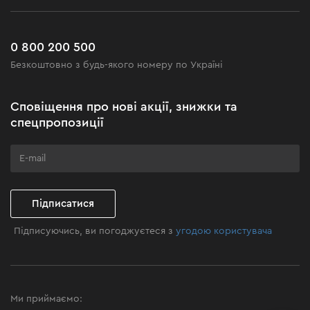
Робота
Сервіс
Доставка і оплата
Новинки
Поширені запитання
0 800 200 500
Чорна п'ятниця
Безкоштовно з будь-якого номеру по Україні
Новини
Акційні набори
Сповіщення про нові акції, знижки та
Бізнес-клієнтам
спецпропозиції
Програма лояльності
Клуб майстерності
Підписатися
Підписуючись, ви погоджуєтеся з
угодою користувача
Ми приймаємо: