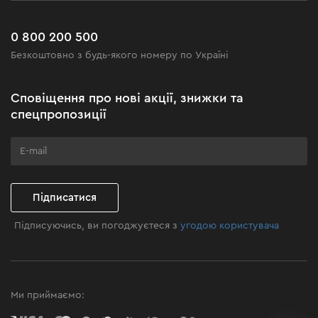
Сервіс
Доставка і оплата
Новинки
Поширені запитання
0 800 200 500
Чорна п'ятниця
Безкоштовно з будь-якого номеру по Україні
Новини
Акційні набори
Сповіщення про нові акції, знижки та
Бізнес-клієнтам
спецпропозиції
Програма лояльності
Клуб майстерності
Підписатися
Підписуючись, ви погоджуєтеся з
угодою користувача
Ми приймаємо: