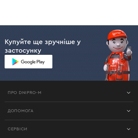
Купуйте ще зручніше у
застосунку
ПРО DNIPRO-M
Франшиза
ДОПОМОГА
Відгуки
Контакти
Блог
СЕРВІСИ
Повернення
Робота