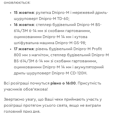
оновлюється:
15 жовтня
: рулетка Dnipro-M і мережевий дриль-
шуруповерт Dnipro-M TD-60;
16 жовтня
: степлер будівельний Dnipro-M BS-
614/3М 6-14 мм зі скобами гартованими,
оцинкованими Dnipro-M 14 мм і кутова
шліфувальна машина Dnipro-M GS-98;
17 жовтня
: рівень будівельний Dnipro-M Profit
800 мм з магнітом, степлер будівельний Dnipro-M
BS-614/3М 6-14 мм зі скобами гартованими,
оцинкованими Dnipro-M 14 мм і акумуляторний
дриль-шуруповерт Dnipro-M CD-120H.
рівно о 16:00
Всі розіграші почнуться
. Присутність
учасників обов'язкова!
Звертаємо увагу, що Ваші чеки приймають участь у
розіграші протягом усього свята, якщо не виграли
головний приз дня.