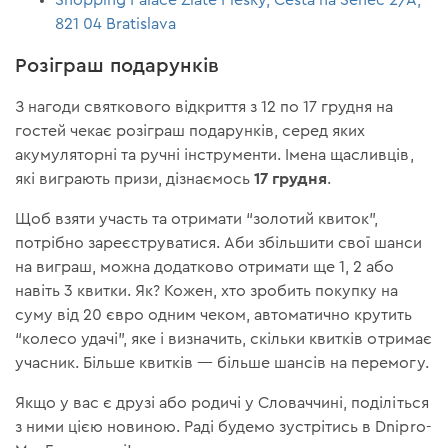
821 04 Bratislava
Розіграш подарунків
З нагоди святкового відкриття з 12 по 17 грудня на
гостей чекає розіграш подарунків, серед яких
акумуляторні та ручні інструменти. Імена щасливців,
17 грудня
які виграють призи, дізнаємось
.
Щоб взяти участь та отримати “золотий квиток”,
потрібно зареєструватися. Аби збільшити свої шанси
на виграш, можна додатково отримати ще 1, 2 або
навіть 3 квитки. Як? Кожен, хто зробить покупку на
суму від 20 євро одним чеком, автоматично крутить
“колесо удачі”, яке і визначить, скільки квитків отримає
учасник. Більше квитків — більше шансів на перемогу.
Якщо у вас є друзі або родичі у Словаччині, поділіться
з ними цією новиною. Раді будемо зустрітись в Dnipro-