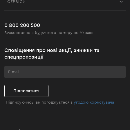
СЕРВІСИ
Повернення
Робота
Сервіс
Доставка і оплата
Новинки
Поширені запитання
0 800 200 500
Чорна п'ятниця
Безкоштовно з будь-якого номеру по Україні
Новини
Акційні набори
Сповіщення про нові акції, знижки та
Бізнес-клієнтам
спецпропозиції
Програма лояльності
Клуб майстерності
Підписатися
Підписуючись, ви погоджуєтеся з
угодою користувача