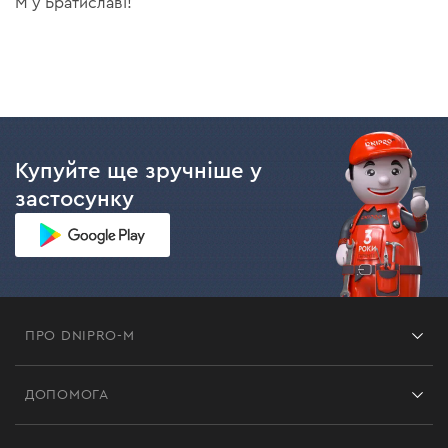
M у Братиславі!
Купуйте ще зручніше у
застосунку
ПРО DNIPRO-M
Франшиза
ДОПОМОГА
Відгуки
Контакти
Блог