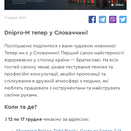
15840
11 грудня 2023
Dnipro-M тепер у Словаччині!
Поспішаємо поділитися з вами чудовою новиною!
Тепер ми є у Словаччині! Перший салон майстерності
відкриваємо у столиці країни — Братиславі. На всіх
гостей салону чекає цікаве тестування техніки та
професійні консультації, акційні пропозиції та
спілкування в дружній атмосфері з людьми, які
люблять працювати з інструментами та майструвати
своїми руками.
Коли та де?
12 по 17 грудня
З
чекаємо за адресою:
Shopping Palace Zlaté Piesky, Cesta na Senec 2/A,