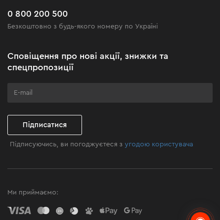
Поширені запитання
0 800 200 500
Чорна п'ятниця
Безкоштовно з будь-якого номеру по Україні
Новини
Акційні набори
Сповіщення про нові акції, знижки та
Бізнес-клієнтам
спецпропозиції
Програма лояльності
Клуб майстерності
Підписатися
Підписуючись, ви погоджуєтеся з
угодою користувача
Ми приймаємо: