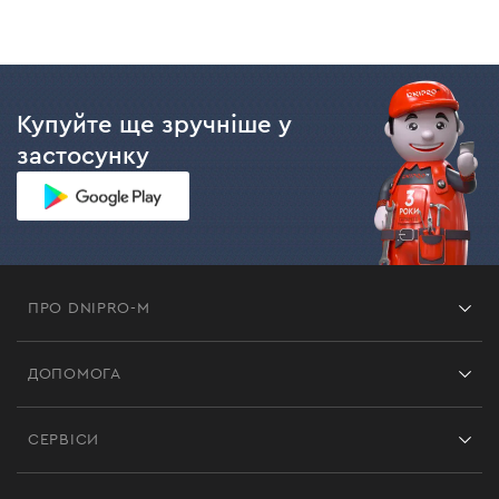
Купуйте ще зручніше у
застосунку
ПРО DNIPRO-M
Франшиза
ДОПОМОГА
Відгуки
Контакти
Блог
СЕРВІСИ
Повернення
Робота
Сервіс
Доставка і оплата
Новинки