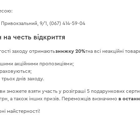
есою:
 Привокзальний, 9/1, (067) 414-59-04
 на честь відкриття
знижку 20%
гості заходу отримають
тна всі неакційні товар
іншими акційними пропозиціями;
араховуються;
 трьох днів заходу.
 ви зможете взяти участь у розіграші 5 подарункових серти
в останні
грн, а також інших призів. Переможців визначимо
оні майстерності!