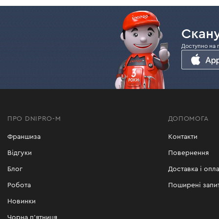
Скану
Доступно на 
ПРО DNIPRO-M
ДОПОМОГА
Франшиза
Контакти
Відгуки
Повернення
Блог
Доставка і опла
Робота
Поширені запи
Новинки
Чорна п'ятниця