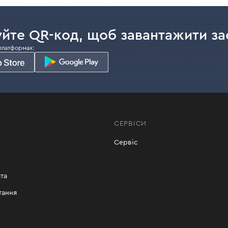
йте QR-код, щоб завантажити за
платформах:
СЕРВІСИ
Сервіс
та
тання