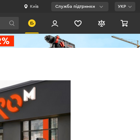
Київ
Служба підтримки
УКР
Viber
WhatsApp
Telegram
Facebook
E-mail
0 800 200 500
Безкоштовно по
Україні