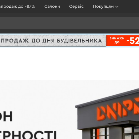
зпродаж до -87%
Салони
Сервіс
Покупцям