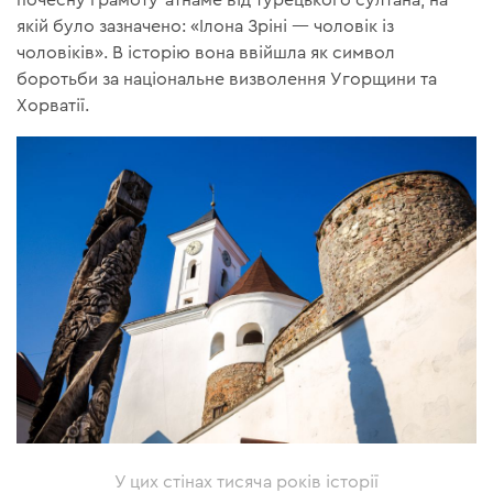
якій було зазначено: «Ілона Зріні — чоловік із
чоловіків». В історію вона ввійшла як символ
боротьби за національне визволення Угорщини та
Хорватії.
У цих стінах тисяча років історії