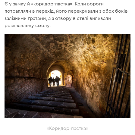
Є у замку й «коридор-пастка». Коли вороги
потрапляли в перехід, його перекривали з обох боків
залізними ґратами, а з отвору в стелі виливали
розплавлену смолу.
«Коридор-пастка»