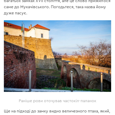
багатьох замках XVII століття, але це слово прижилося
саме до Мукачівського. Погодьтеся, така назва йому
дуже пасує.
Раніше рови оточував частокіл-паланок
Ще на підході до замку видно величезного птаха, який,