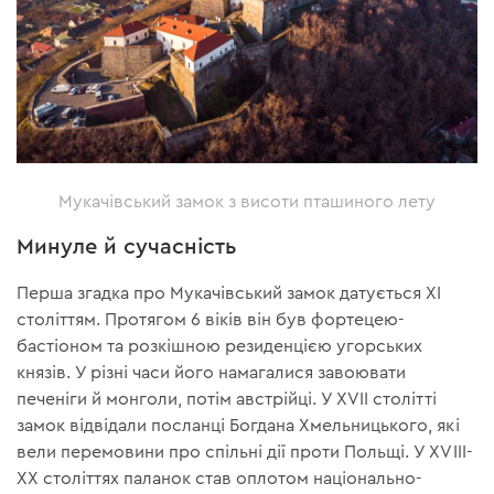
Мукачівський замок з висоти пташиного лету
Минуле й сучасність
Перша згадка про Мукачівський замок датується XI
століттям. Протягом 6 віків він був фортецею-
бастіоном та розкішною резиденцією угорських
князів. У різні часи його намагалися завоювати
печеніги й монголи, потім австрійці. У XVII столітті
замок відвідали посланці Богдана Хмельницького, які
вели перемовини про спільні дії проти Польщі. У XVIII-
XX століттях паланок став оплотом національно-