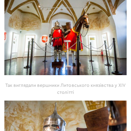
Так виглядали вершники Литовського князівства у XIV
столітті