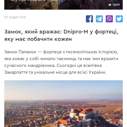
12419
03 грудня 2021
Замок, який вражає: Dnipro-M у фортеці,
яку має побачити кожен
Замок Паланок — фортеця з тисячолітньою історією,
яка ховає у собі чимало таємниць та має чим вразити
сучасного мандрівника. Сьогодні це візитівка
Закарпаття та унікальне місце для всієї України.