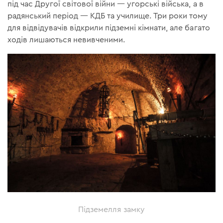
під час Другої світової війни — угорські війська, а в
радянський період — КДБ та училище. Три роки тому
для відвідувачів відкрили підземні кімнати, але багато
ходів лишаються невивченими.
Підземелля замку