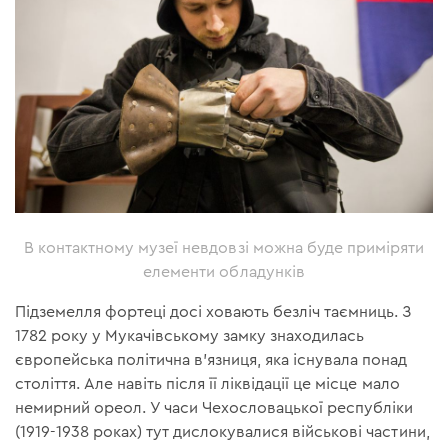
В контактному музеї невдовзі можна буде приміряти
елементи обладунків
Підземелля фортеці досі ховають безліч таємниць. З
1782 року у Мукачівському замку знаходилась
європейська політична в'язниця, яка існувала понад
століття. Але навіть після її ліквідації це місце мало
немирний ореол. У часи Чехословацької республіки
(1919-1938 роках) тут дислокувалися військові частини,