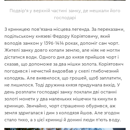
Подвір'я у верхній частині замку, де мешкали його
господарі
З криницею пов'язана місцева легенда. За переказами,
подільському князеві Федору Коріятовичу, який
володів замком у 1396-1414 роках, допоміг сам чорт.
Жителі замку довго копали землю, але ніяк не могли
дістатися води. Одного дня до князя прийшов чорт і
сказав, що допоможе за два мішки золота. Коріятович
погодився і нечистий видовбав у скелі глибочезний
колодязь. Але виявилося, що грошей, щоб заплатити,
не лишилося. Тоді дружина князя придумала вихід. У
день розплати господарі замку поклали дві останні
золоті монети у два маленьких мішечки та кинули в
криницю. Звичайно, чорт страшенно обурився, аж
земля здригалася і дим з колодязя йшов. Але згодом
стало тихо, а з цієї криниці й донині люди п'ють воду.