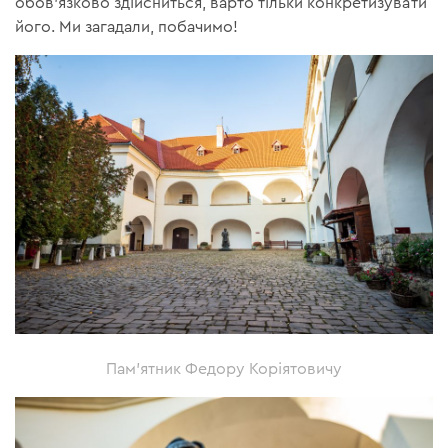
обов'язково здійсниться, варто тільки конкретизувати
його. Ми загадали, побачимо!
Пам'ятник Федору Коріятовичу