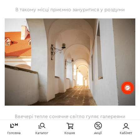
В такому місці приємно зануритися у роздуми
Ввечері тепле сонячне світло гуляє галереями
Головна
Каталог
Кошик
Акції
Кабінет