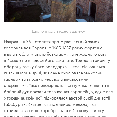
Цього птаха видно здалеку
Наприкінці XVII століття про Мукачівський замок
говорила вся Європа. У 1685-1687 роках фортецю
взяла в облогу австрійська армія, але жодного разу
військам не вдалося його захопити. Тримала трирічну
оборону замку його володарка — трансільванська
княгиня Ілона Зріні, яка сама очолювала замковий
гарнізон та вправно керувала військовими
операціями. Така непокірність цієї мужньої жінки та її
бойовий дух вразили тогочасних європейців, адже вся
Угорщина, крім неї, підкорялася австрійській династії
Габсбургів. Княгиня стала єдиною жінкою, яка
отримала за свою хоробрість та військову звитягу
почесну грамоту-атнаме від турецького султана, на