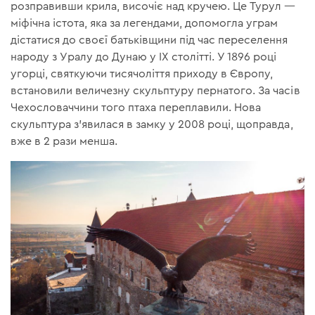
розправивши крила, височіє над кручею. Це Турул —
міфічна істота, яка за легендами, допомогла уграм
дістатися до своєї батьківщини під час переселення
народу з Уралу до Дунаю у IX столітті. У 1896 році
угорці, святкуючи тисячоліття приходу в Європу,
встановили величезну скульптуру пернатого. За часів
Чехословаччини того птаха переплавили. Нова
скульптура з'явилася в замку у 2008 році, щоправда,
вже в 2 рази менша.