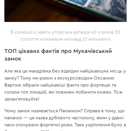
В колекції є навіть угорська купюра 40-х років 20
століття номіналом мільярд (!) мільпенго
ТОП цікавих фактів про Мукачівський
замок
Але яка це мандрівка без відвідин найцікавіших місць у
замку? Тому ми разом з екскурсоводом Оксаною
Варгою зібрали найцікавіші факти про фортецю та
склали топ локацій, які повинен побачити кожен. Тож
запам'ятовуйте!
Чому замок називається Паланком? Справа в тому, що
паланок — це назва дубового частоколу, яким у давні
часи оточували фортечні рови. Таке укріплення було в