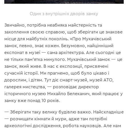
Один з внутрішніх дворів замку
Звичайно, потрібна неабияка майстерність та
захоплення своєю справою, щоб зберігати це знакове
місце для майбутніх поколінь. «Про Мукачівський
замок, певно, знає кожен. Безумовно, найцінніший
експонат в музеї — сама архітектура. Але сьогодні це
не тільки пам'ятка минулого. Мукачівський замок — це
замок, який живе. В нас є експозиції, присвячені
сучасній історії. Ми прагнемо, щоб було цікаво і
дорослим, і дітям. Тут діє смарт-музей, музей АТО,
галерея мистецтва, — розповідає директор
історичного музею Михайло Белеканич, який працює у
замку вже понад 10 років.
— Зберігати таку велику будівлю важко. Найскладніше
— розчищати кімнати й мури, адже там потрібні
археологічні дослідження, робота науковців. Але нам