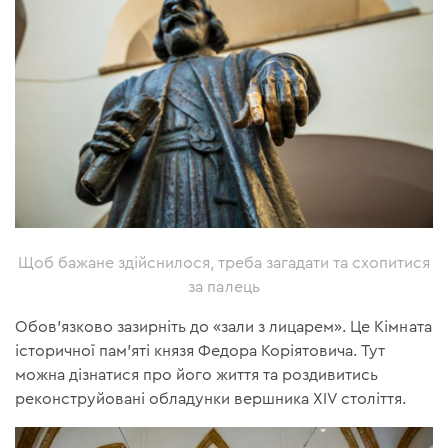
Щоб бажане здійснилося, треба загадати та схопитися
за палець
Обов'язково зазирніть до «зали з лицарем». Це Кімната
історичної пам’яті князя Федора Коріятовича. Тут
можна дізнатися про його життя та роздивитись
реконструйовані обладунки вершника XIV століття.