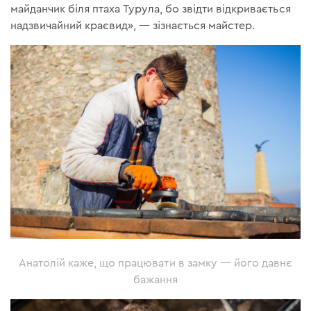
майданчик біля птаха Турула, бо звідти відкривається
надзвичайний краєвид», — зізнається майстер.
Анатолій каже, що працювати в замку — його давнє
бажання