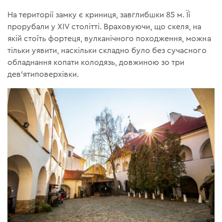
На території замку є криниця, завглибшки 85 м. Її
прорубали у XIV столітті. Враховуючи, що скеля, на
якій стоїть фортеця, вулканічного походження, можна
тільки уявити, наскільки складно було без сучасного
обладнання копати колодязь, довжиною зо три
дев’ятиповерхівки.