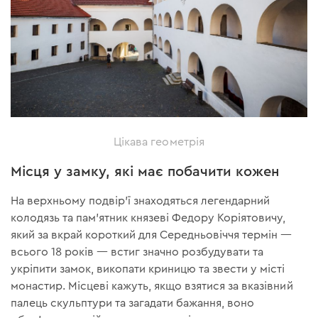
Цікава геометрія
Місця у замку, які має побачити кожен
На верхньому подвір’ї знаходяться легендарний
колодязь та пам'ятник князеві Федору Коріятовичу,
який за вкрай короткий для Середньовіччя термін —
всього 18 років — встиг значно розбудувати та
укріпити замок, викопати криницю та звести у місті
монастир. Місцеві кажуть, якщо взятися за вказівний
палець скульптури та загадати бажання, воно