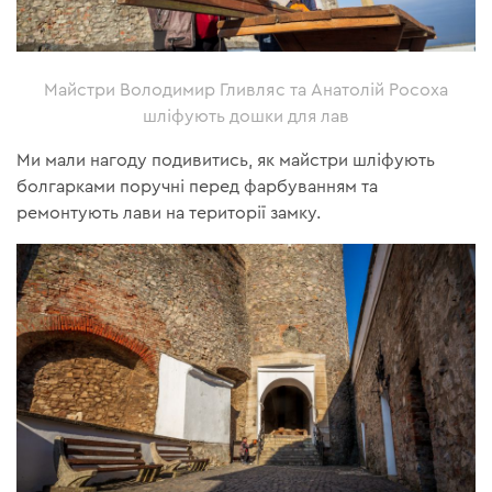
Майстри Володимир Гливляс та Анатолій Росоха
шліфують дошки для лав
Ми мали нагоду подивитись, як майстри шліфують
болгарками поручні перед фарбуванням та
ремонтують лави на території замку.