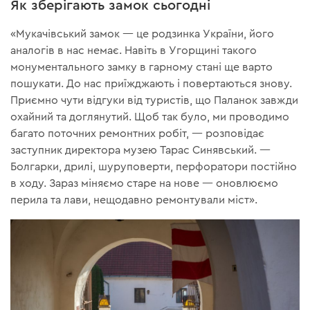
Як зберігають замок сьогодні
«Мукачівський замок — це родзинка України, його
аналогів в нас немає. Навіть в Угорщині такого
монументального замку в гарному стані ще варто
пошукати. До нас приїжджають і повертаються знову.
Приємно чути відгуки від туристів, що Паланок завжди
охайний та доглянутий. Щоб так було, ми проводимо
багато поточних ремонтних робіт, — розповідає
заступник директора музею Тарас Синявський. —
Болгарки, дрилі, шуруповерти, перфоратори постійно
в ходу. Зараз міняємо старе на нове — оновлюємо
перила та лави, нещодавно ремонтували міст».