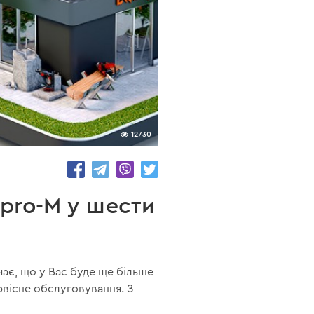
12730
ipro-M у шести
ачає, що у Вас буде ще більше
рвісне обслуговування. З