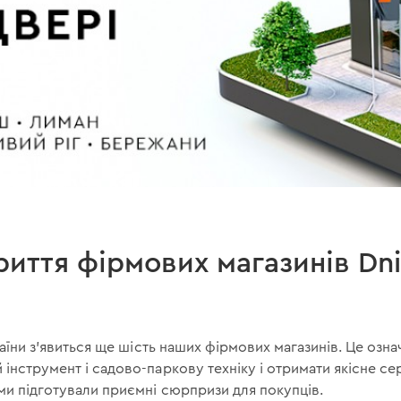
риття фірмових магазинів Dn
раїни з'явиться ще шість наших фірмових магазинів. Це озн
інструмент і садово-паркову техніку і отримати якісне се
ми підготували приємні сюрпризи для покупців.