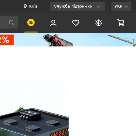
Київ
Служба підтримки
УКР
Viber
WhatsApp
Telegram
Facebook
E-mail
0 800 200 500
Безкоштовно по
Україні