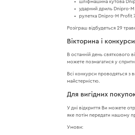
шліфмашина кутова Dnip
ударний дриль Dnipro-M
рулетка Dnipro-M Profit 7
Розіграш відбудеться 29 трав
Вікторина і конкурс
В останній день святкового ві
можете позмагатися у спритнос
Всі конкурси проводяться з 
майстерністю.
Для вигідних покупо
У дні відкриття Ви можете от
яке потім передати нашому пр
Умови: