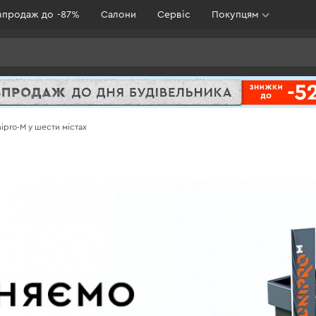
зпродаж до -87%
Салони
Сервіс
Покупцям
ipro-M у шести містах