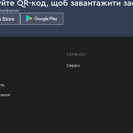
йте QR-код, щоб завантажити за
платформах:
СЕРВІСИ
Сервіс
та
тання