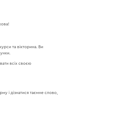
кова!
курси та вікторина. Ви
рунки.
вати всіх своєю
му і дізнатися таємне слово,