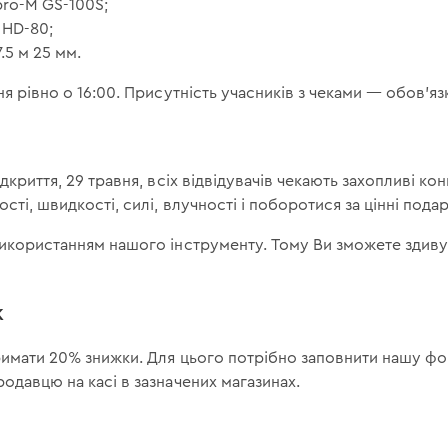
ro-M GS-100S;
 HD-80;
.5 м 25 мм.
ня рівно о 16:00. Присутність учасників з чеками — обов'яз
и
дкриття, 29 травня, всіх відвідувачів чекають захопливі кон
ті, швидкості, силі, влучності і поборотися за цінні пода
використанням нашого інструменту. Тому Ви зможете здиву
к
римати 20% знижки. Для цього потрібно заповнити нашу фор
одавцю на касі в зазначених магазинах.