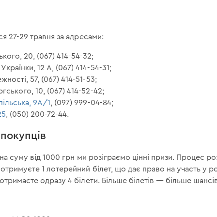
ся 27-29 травня за адресами:
кого, 20, (067) 414-54-32;
країнки, 12 А, (067) 414-54-31;
жності, 57, (067) 414-51-53;
гського, 10, (067) 414-52-42;
пільська, 9А/1
, (097) 999-04-84;
25
, (050) 200-72-44.
 покупців
на суму від 1000 грн ми розіграємо цінні призи. Процес роз
отримуєте 1 лотерейний білет, що дає право на участь у ро
отримаєте одразу 4 білети. Більше білетів — більше шансі