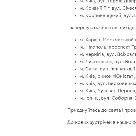
м. Київ, вул. Героїв Дніпр
м. Кривий Ріг, вул. Січес
м. Кропивницький, вул. 
І завершують святкові вихідн
м. Харків, Московський 
м. Нікополь, проспект Тр
м. Чернігів, вул. Всіхсвят
м. Лисичанськ, вул. Во
м. Суми, вул. Іллінська, 1
м. Київ, ринок «Юність»,
м. Київ, вул. Берковецьк
м. Київ, бульвар Перова,
м. Ірпінь, вул. Соборна, 
Приєднуйтесь до свята і прове
До нових зустрічей в наших 