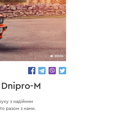
23594
 Dnipro-M
руку з надійним
то разом з нами.