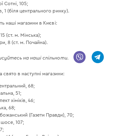
ї Сотні, 105;
в, 1 (біля центрального ринку).
ь наші магазини в Києві:
 (ст. м. Мінська);
, 8 (ст. м. Почайна).
дписуйтесь на наші спільноти.
 свято в наступні магазини:
ентральний, 68;
альна, 51;
кт хіміків, 46;
ка, 68;
божанський (Газети Правди), 70;
 шосе, 107;
7;