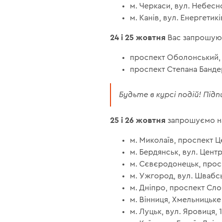
м. Черкаси, вул. Небесно
м. Канів, вул. Енергетикі
24 і 25 жовтня
Вас запрошуют
проспект Оболонський, 15
проспект Степана Бандери
Будьте в курсі подій! Пі
25 і 26 жовтня
запрошуємо на
м. Миколаїв, проспект Ц
м. Бердянськ, вул. Центр
м. Сєвєродонецьк, проспе
м. Ужгород, вул. Швабсь
м. Дніпро, проспект Сло
м. Вінниця, Хмельницьке
м. Луцьк, вул. Яровиця, 1