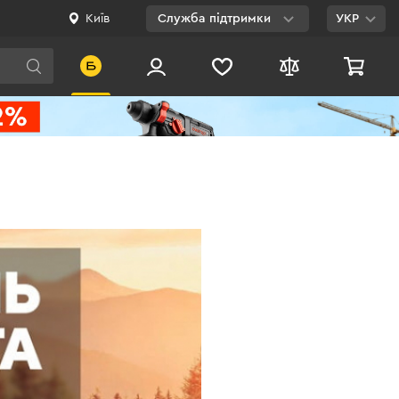
Київ
Служба підтримки
УКР
Viber
WhatsApp
Telegram
Facebook
E-mail
0 800 200 500
Безкоштовно по
Україні