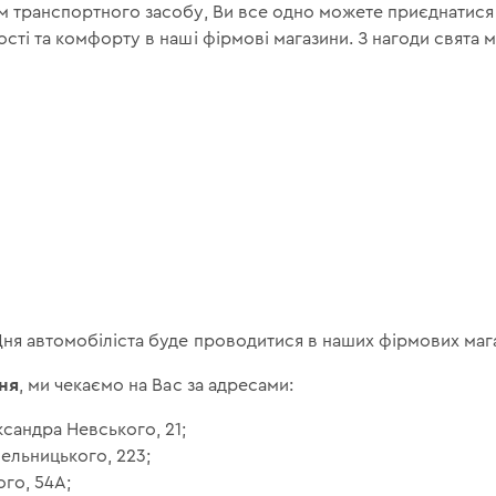
ом транспортного засобу, Ви все одно можете приєднатися
ості та комфорту в наші фірмові магазини. З нагоди свята 
ня автомобіліста буде проводитися в наших фірмових магаз
тня
, ми чекаємо на Вас за адресами:
ксандра Невського, 21;
мельницького, 223;
ого, 54А;