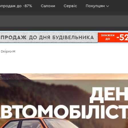
зпродаж до -87%
Салони
Сервіс
Покупцям
з Dnipro-M