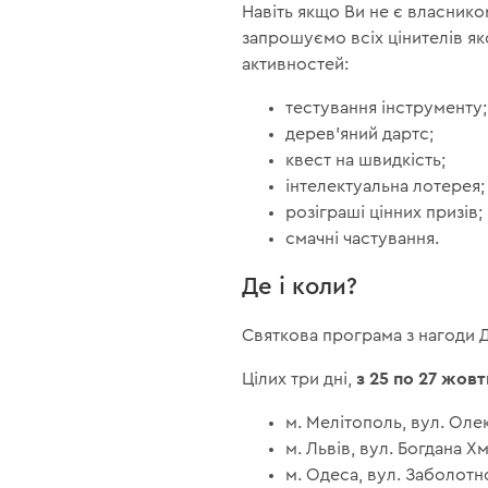
Навіть якщо Ви не є власник
запрошуємо всіх цінителів як
активностей:
тестування інструменту;
дерев'яний дартс;
квест на швидкість;
інтелектуальна лотерея;
розіграші цінних призів;
смачні частування.
Де і коли?
Святкова програма з нагоди Д
з 25 по 27 жов
Цілих три дні,
м. Мелітополь, вул. Оле
м. Львів, вул. Богдана Х
м. Одеса, вул. Заболотн