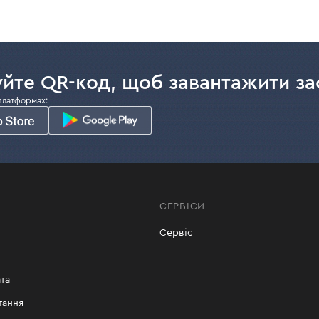
йте QR-код, щоб завантажити за
платформах:
СЕРВІСИ
Сервіс
та
тання