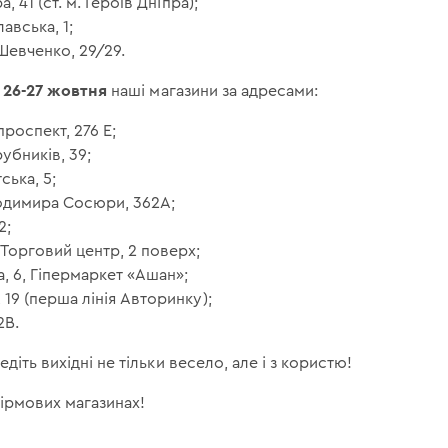
а, 41 (ст. м. Героїв Дніпра);
лавська, 1;
Шевченко, 29/29.
26-27 жовтня
і
наші магазини за адресами:
проспект, 276 Е;
убників, 39;
ська, 5;
лодимира Сосюри, 362А;
2;
 Торговий центр, 2 поверх;
а, 6, Гіпермаркет «Ашан»;
 19 (перша лінія Авторинку);
2В.
діть вихідні не тільки весело, але і з користю!
фірмових магазинах!