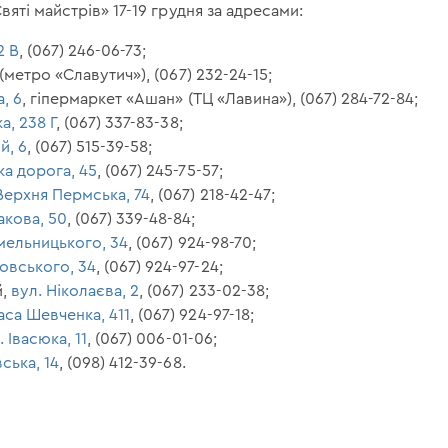
яті майстрів» 17-19 грудня за адресами:
2 В
, (067) 246-06-73;
(метро «Славутич»), (067) 232-24-15;
, 6
, гіпермаркет «Ашан» (ТЦ «Лавина»), (067) 284-72-84;
а, 238 Г
, (067) 337-83-38;
й, 6
, (067) 515-39-58;
ка дорога, 45
, (067) 245-75-57;
Верхня Пермська, 74
, (067) 218-42-47;
кова, 50
, (067) 339-48-84;
мельницького, 34
, (067) 924-98-70;
овського, 34
, (067) 924-97-24;
й,
вул. Ніколаєва, 2
, (067) 233-02-38;
аса Шевченка, 411
, (067) 924-97-18;
. Івасюка, 11
, (067) 006-01-06;
ська, 14
, (098) 412-39-68.