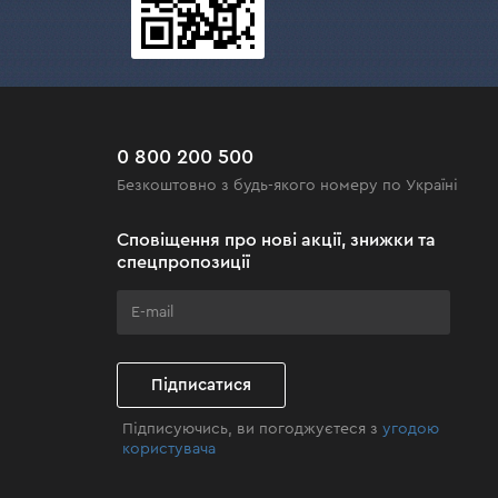
0 800 200 500
Безкоштовно з будь-якого номеру по Україні
Сповіщення про нові акції, знижки та
спецпропозиції
Підписатися
Підписуючись, ви погоджуєтеся з
угодою
користувача