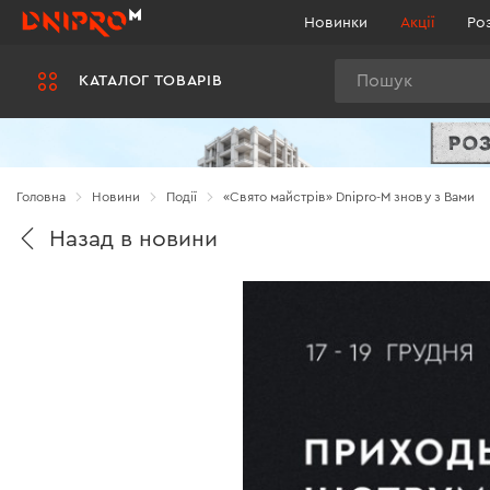
Новинки
Акції
Ро
Пошук
КАТАЛОГ ТОВАРІВ
Головна
Новини
Події
«Свято майстрів» Dnipro-M знову з Вами
Назад в новини