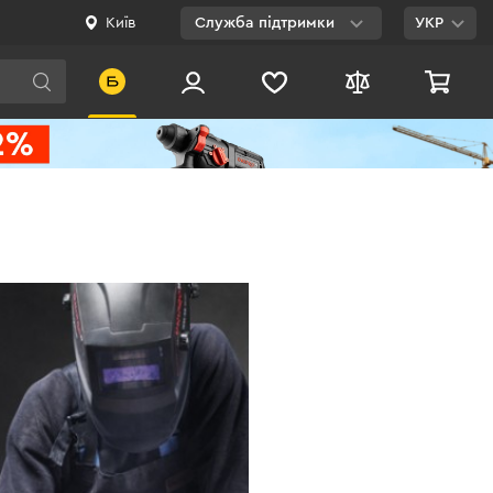
Київ
Служба підтримки
УКР
Viber
WhatsApp
Telegram
Facebook
E-mail
0 800 200 500
Безкоштовно по
Україні