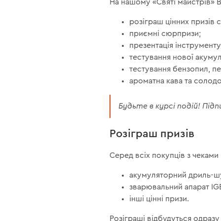
На нашому «Святі майстрів» В
розіграш цінних призів 
приємні сюрпризи;
презентація інструменту
тестування нової акумул
тестування бензопил, п
ароматна кава та солодо
Будьте в курсі подій! Пі
Розіграш призів
Серед всіх покупців з чеками 
акумуляторний дриль-ш
зварювальний апарат IG
інші цінні призи.
Розіграші відбудуться одраз