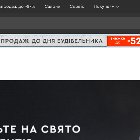
зпродаж до -87%
Салони
Сервіс
Покупцям