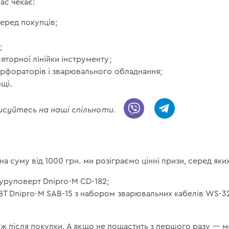
ас чекає:
серед покупців;
;
яторної лінійки інструменту;
ерфораторів і зварювального обладнання;
щі.
дписуйтесь на наші спільноти.
на суму від 1000 грн. ми розіграємо цінні призи, серед яких
уруповерт Dnipro-M CD-182;
BT Dnipro-M SAB-15 з набором зварювальних кабелів WS-3
у ж після покупки. А якщо не пощастить з першого разу — 