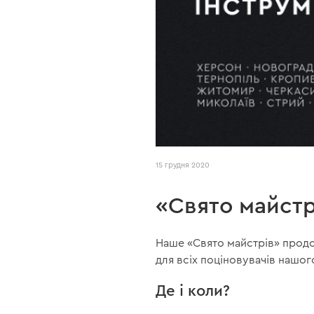
15 грудня 2020
«Свято майстр
Наше «Свято майстрів» продо
для всіх поціновувачів нашого
Де і коли?