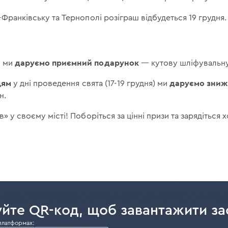
-Франківську та Тернополі розіграш відбудеться 19 грудня.
даруємо приємний подарунок
м ми
— кутову шліфувальну
цям
даруємо знижк
у дні проведення свята (17-19 грудня) ми
н.
в» у своєму місті! Поборіться за цінні призи та зарядіться
йте QR-код, щоб завантажити за
платформах: