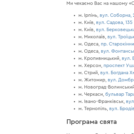
Ми чекаємо Вас на нашому «Св
м. Ірпінь,
вул. Соборна, 
м. Київ,
вул. Садова, 135
м. Київ,
вул. Берковецька
м. Миколаїв,
вул. Троїцьк
м. Одеса,
пр. Старокінни
м. Одеса,
вул. Фонтансь
м. Кропивницький,
вул. 
м. Херсон,
проспект Уша
м. Стрий,
вул. Богдана Х
м. Житомир,
вул. Домбр
м. Новоград-Волинськи
м. Черкаси,
бульвар Тар
м. Івано-Франківськ,
вул
м. Тернопіль,
вул. Бродів
Програма свята