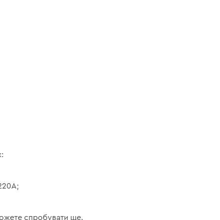
:
220A;
можете спробувати ще.