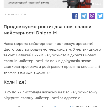
5439
15 листопада 2021
Продовжуємо рости: два нові салони
майстерності Dnipro-M
Наша мережа майстерності продовжує зростати!
Цього разу запрошуємо мешканців м. Хмельницького
та смт. Великий Бичків на урочисте відкриття нових
салонів майстерності. На всіх відвідувачів чекає
святкова програма з розіграшем призів та спеціальні
знижки з нагоди відкриття.
Коли і де?
З 25 по 27 листопада чекаємо на Вас на урочистому
відкритті салону майстерності за адресою: