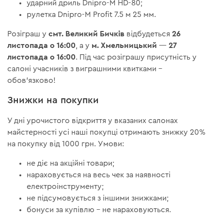
ударний дриль Dnipro-M HD-80;
рулетка Dnipro-M Profit 7.5 м 25 мм.
смт. Великий Бичків
26
Розіграш у
відбудеться
листопада о 16:00
м. Хмельницький
27
, а у
—
листопада о 16:00
. Під час розіграшу присутність у
салоні учасників з виграшними квитками –
обов'язково!
Знижки на покупки
У дні урочистого відкриття у вказаних салонах
майстерності усі наші покупці отримають знижку 20%
на покупку від 1000 грн. Умови:
не діє на акційні товари;
нараховується на весь чек за наявності
електроінструменту;
не підсумовується з іншими знижками;
бонуси за купівлю – не нараховуються.