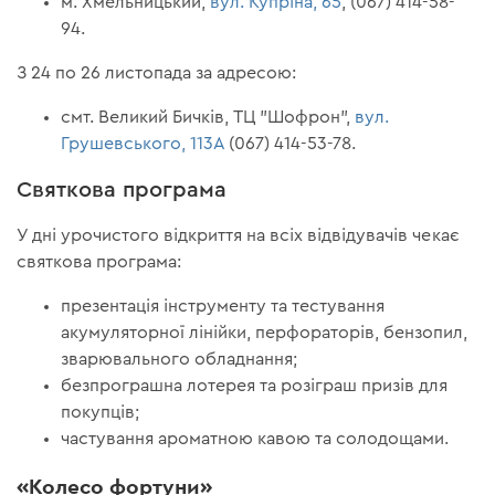
м. Хмельницький,
вул. Купріна, 65
, (067) 414-58-
94.
З 24 по 26 листопада за адресою:
смт. Великий Бичків, ТЦ "Шофрон",
вул.
Грушевського, 113А
(067) 414-53-78.
Святкова програма
У дні урочистого відкриття на всіх відвідувачів чекає
святкова програма:
презентація інструменту та тестування
акумуляторної лінійки, перфораторів, бензопил,
зварювального обладнання;
безпрограшна лотерея та розіграш призів для
покупців;
частування ароматною кавою та солодощами.
«Колесо фортуни»