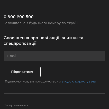
Робота
Сервіс
Доставка і оплата
Новинки
Поширені запитання
0 800 200 500
Чорна п'ятниця
Безкоштовно з будь-якого номеру по Україні
Новини
Акційні набори
Сповіщення про нові акції, знижки та
Бізнес-клієнтам
спецпропозиції
Програма лояльності
Клуб майстерності
Підписатися
Підписуючись, ви погоджуєтеся з
угодою користувача
Ми приймаємо: