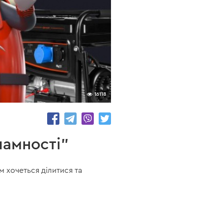
16118
ламності"
м хочеться ділитися та