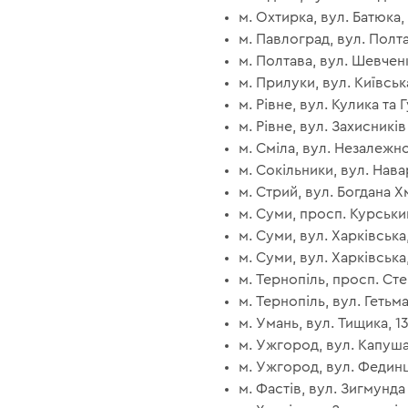
м. Охтирка, вул. Батюка, 
м. Павлоград, вул. Полта
м. Полтава, вул. Шевченк
м. Прилуки, вул. Київська
м. Рівне, вул. Кулика та Г
м. Рівне, вул. Захисників
м. Сміла, вул. Незалежнос
м. Сокільники, вул. Навар
м. Стрий, вул. Богдана Х
м. Суми, просп. Курський
м. Суми, вул. Харківська, 
м. Суми, вул. Харківська,
м. Тернопіль, просп. Сте
м. Тернопіль, вул. Гетьма
м. Умань, вул. Тищика, 13
м. Ужгород, вул. Капушан
м. Ужгород, вул. Фединця
м. Фастів, вул. Зигмунда 