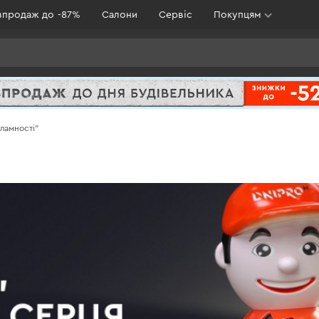
зпродаж до -87%
Салони
Сервіс
Покупцям
ламності"