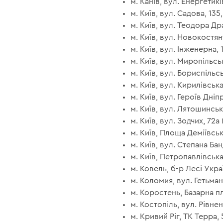
м. Канів, вул. Енергетиків
м. Київ, вул. Садова, 135,
м. Київ, вул. Теодора Дра
м. Київ, вул. Новокостянт
м. Київ, вул. Інженерна, 1
м. Київ, вул. Миропільськ
м. Київ, вул. Бориспільсь
м. Київ, вул. Кирилівська,
м. Київ, вул. Героїв Дніпр
м. Київ, вул. Лятошинсько
м. Київ, вул. Зодчих, 72
м. Київ, Площа Деміївськ
м. Київ, вул. Степана Бан
м. Київ, Петропавлівськ
м. Ковель, б-р Лесі Украї
м. Коломия, вул. Гетьман
м. Коростень, Базарна пл
м. Костопіль, вул. Рівнен
м. Кривий Ріг, ТК Терра, 