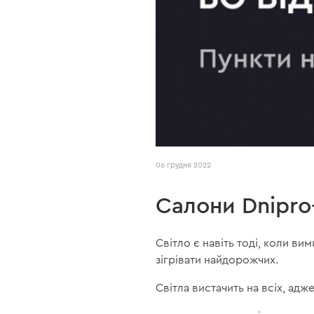
06 грудня 2022
Салони Dnipro
Світло є навіть тоді, коли ви
зігрівати найдорожчих.
Світла вистачить на всіх, адж