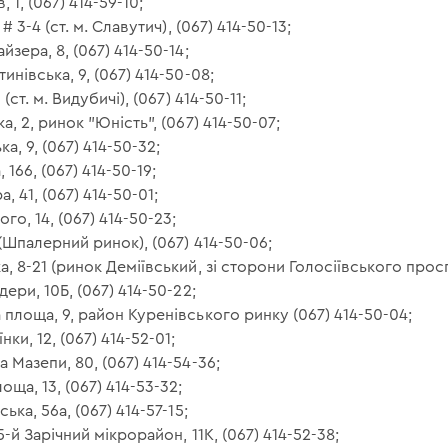
, 1, (067) 414-59-10;
 # 3-4 (ст. м. Славутич), (067) 414-50-13;
йзера, 8, (067) 414-50-14;
инівська, 9, (067) 414-50-08;
 (ст. м. Видубичі), (067) 414-50-11;
а, 2, ринок "Юність", (067) 414-50-07;
ка, 9, (067) 414-50-32;
 166, (067) 414-50-19;
а, 41, (067) 414-50-01;
го, 14, (067) 414-50-23;
а (Шпалерний ринок), (067) 414-50-06;
а, 8-21 (ринок Деміївський, зі сторони Голосіївського просп
дери, 10Б, (067) 414-50-22;
а площа, 9, район Куренівського ринку (067) 414-50-04;
нки, 12, (067) 414-52-01;
а Мазепи, 80, (067) 414-54-36;
оща, 13, (067) 414-53-32;
ська, 56а, (067) 414-57-15;
5-й Зарічний мікрорайон, 11К, (067) 414-52-38;