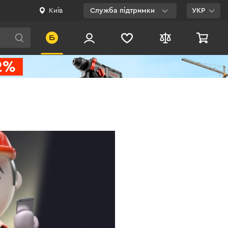
Київ
Служба підтримки
УКР
Viber
WhatsApp
Telegram
Facebook
E-mail
0 800 200 500
Безкоштовно по
Україні