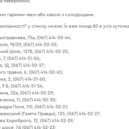
та павербанки;
ріємо гарячим чаєм або кавою з солодощами.
зламності” у списку нижче. Їх вже понад 80 в усіх куточка
шотравнева, 75а, (067) 414-50-44;
оля, 19/29, (067) 414-50-55;
ький Шлях, 127Б, (067) 414-50-25;
 7, (067) 414-51-04;
, 1Д, (067) 414-50-27;
го травня, 6, (067) 414-50-65;
а, 2, (067) 414-51-60;
 9 Б, (067) 414-51-54;
на, 32а, (067) 414-50-29;
енка, 11, (067) 414-50-30;
ндра Поля, 110, (067) 414-52-21;
анський (Газети Правди), 125, (067) 414-52-27;
ва Хороброго, 12, (067) 414-52-29;
 шосе, 7А (067) 414-52-23;