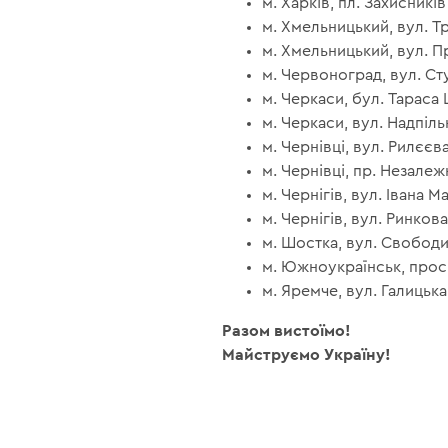
м. Харків, пл. Захисників
м. Хмельницький, вул. Тр
м. Хмельницький, вул. Про
м. Червоноград, вул. Стус
м. Черкаси, бул. Тараса Ш
м. Черкаси, вул. Надпільн
м. Чернівці, вул. Рилєєва,
м. Чернівці, пр. Незалежн
м. Чернігів, вул. Івана М
м. Чернігів, вул. Ринкова
м. Шостка, вул. Свободи,
м. Южноукраїнськ, просп
м. Яремче, вул. Галицька,
Разом вистоїмо!
Майструємо Україну!