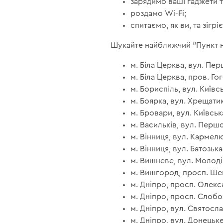
зарядимо ваші гаджети 
роздамо Wi-Fi;
спитаємо, як ви, та зіг
Шукайте найближчий "Пункт не
м. Біла Церква, вул. Пер
м. Біла Церква, пров. Гог
м. Бориспіль, вул. Київс
м. Боярка, вул. Хрещатик,
м. Бровари, вул. Київська
м. Васильків, вул. Першо
м. Вінниця, вул. Кармелюк
м. Вінниця, вул. Батозька,
м. Вишневе, вул. Молодіж
м. Вишгород, просп. Шевч
м. Дніпро, просп. Олекса
м. Дніпро, просп. Слобож
м. Дніпро, вул. Святосла
м. Дніпро, вул. Донецьке