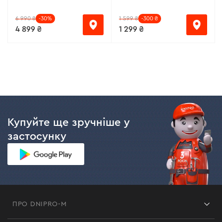
6 990 ₴
-30%
1 599 ₴
-300 ₴
4 899 ₴
1 299 ₴
Купуйте ще зручніше у
застосунку
ПРО DNIPRO-M