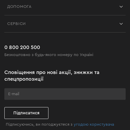
Франшиза
ДОПОМОГА
Відгуки
Контакти
Блог
СЕРВІСИ
Повернення
Робота
Сервіс
Доставка і оплата
Новинки
Поширені запитання
0 800 200 500
Чорна п'ятниця
Безкоштовно з будь-якого номеру по Україні
Новини
Акційні набори
Сповіщення про нові акції, знижки та
Бізнес-клієнтам
спецпропозиції
Програма лояльності
Клуб майстерності
Підписатися
Підписуючись, ви погоджуєтеся з
угодою користувача