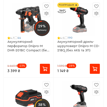
РОЗПРОДАЖ 🔥
29%
Залишку
44
190
4.7
4.5
Акумуляторний
Акумуляторний дриль-
перфоратор Dnipro-M
шуруповерт Dnipro-M CD-
DHR-201BC Compact (без
218Q (без АКБ та ЗП)
АКБ і ЗП)
4 440 ₴
-23%
1 590 ₴
-28%
3 399 ₴
1 149 ₴
38%