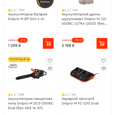
Залишку
259
140
4.2
4.4
Акумуляторна батарея
Акумуляторний дриль-
Dnipro-M BP-240 4 Аг
шуруповерт Dnipro-M CD-
200BC ULTRA (2021) (без
АКБ та ЗП)
1 890 ₴
-31%
3 990 ₴
-792 ₴
1 299 ₴
3 198 ₴
РОЗПРОДАЖ 🔥
286
46
4.3
4.1
Акумуляторна ланцюгова
Зарядний пристрій
пила Dnipro-M DCS-200BC
Dnipro-M FC-230 Dual
Dual (без АКБ та ЗП)