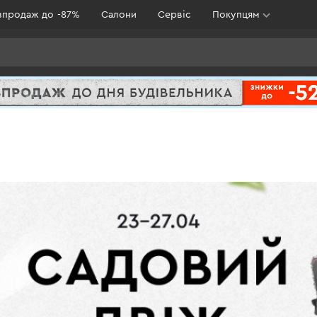
зпродаж до -87%
Салони
Сервіс
Покупцям