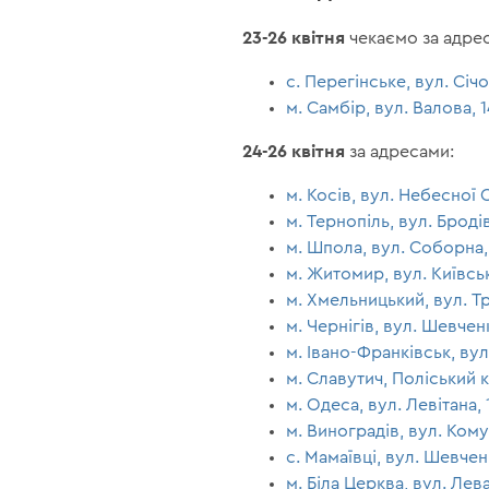
23-26 квітня
чекаємо за адре
с. Перегінське, вул. Січ
м. Самбір, вул. Валова, 
24-26 квітня
за адресами:
м. Косів, вул. Небесної С
м. Тернопіль, вул. Броді
м. Шпола, вул. Соборна,
м. Житомир, вул. Київськ
м. Хмельницький, вул. Т
м. Чернігів, вул. Шевчен
м. Івано-Франківськ, ву
м. Славутич, Поліський 
м. Одеса, вул. Левітана, 
м. Виноградів, вул. Кому
с. Мамаївці, вул. Шевченк
м. Біла Церква, вул. Лев