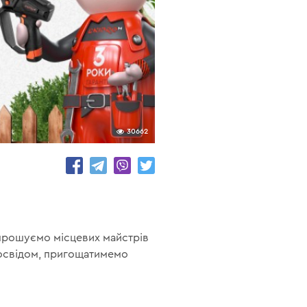
30662
Запрошуємо місцевих майстрів
 досвідом, пригощатимемо