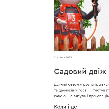
21 квітня 2025
Садовий двіж 
Дачний сезон у розпалі, а зн
та дачників у гості — тестув
кавою. Не забули і про спеціа
Коли і де