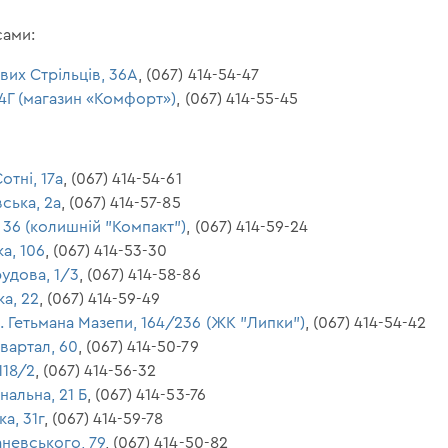
сами:
ових Стрільців, 36А
, (067) 414-54-47
14Г (магазин «Комфорт»)
, (067) 414-55-45
отні, 17а
, (067) 414-54-61
вська, 2а
, (067) 414-57-85
 36 (колишній "Компакт")
, (067) 414-59-24
а, 106
, (067) 414-53-30
рудова, 1/3
, (067) 414-58-86
ка, 22
, (067) 414-59-49
л. Гетьмана Мазепи, 164/236 (ЖК "Липки")
, (067) 414-54-42
квартал, 60
, (067) 414-50-79
118/2
, (067) 414-56-32
нальна, 21 Б
, (067) 414-53-76
а, 31г
, (067) 414-59-78
аневського, 79
, (067) 414-50-82