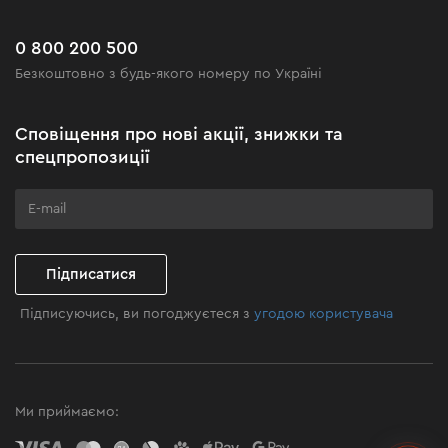
Сервіс
Доставка і оплата
Новинки
Поширені запитання
0 800 200 500
Чорна п'ятниця
Безкоштовно з будь-якого номеру по Україні
Новини
Акційні набори
Сповіщення про нові акції, знижки та
Бізнес-клієнтам
спецпропозиції
Програма лояльності
Клуб майстерності
Підписатися
Підписуючись, ви погоджуєтеся з
угодою користувача
Ми приймаємо: