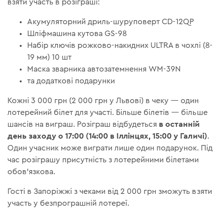
взяти участь в розіграші:
Акумуляторний дриль-шуруповерт CD-12QP
Шліфмашина кутова GS-98
Набір ключів рожково-накидних ULTRA в чохлі (8-
19 мм) 10 шт
Маска зварника автозатемнення WM-39N
та додаткові подарунки
Кожні 3 000 грн (2 000 грн у Львові) в чеку — один
лотерейний білет для участі. Більше білетів — більше
в останній
шансів на виграш. Розіграш відбудеться
день заходу о 17:00 (14:00 в Іллінцях, 15:00 у Галичі)
.
Один учасник може виграти лише один подарунок. Під
час розіграшу присутність з лотерейними білетами
обов'язкова.
Гості в Запоріжжі з чеками від 2 000 грн зможуть взяти
участь у безпрограшній лотереї.