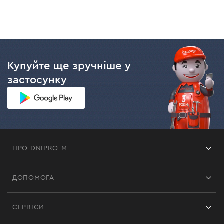
Купуйте ще зручніше у
застосунку
ПРО DNIPRO-M
Франшиза
ДОПОМОГА
Відгуки
Контакти
Блог
СЕРВІСИ
Повернення
Робота