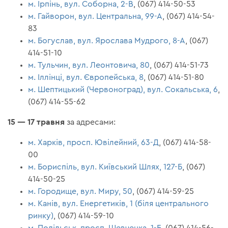
м. Ірпінь, вул. Соборна, 2-В
, (067) 414-50-53
м. Гайворон, вул. Центральна, 99-А
, (067) 414-54-
83
м. Богуслав, вул. Ярослава Мудрого, 8-А
, (067)
414-51-10
м. Тульчин, вул. Леонтовича, 80
, (067) 414-51-73
м. Іллінці, вул. Європейська, 8
, (067) 414-51-80
м. Шептицький (Червоноград), вул. Сокальська, 6
,
(067) 414-55-62
15 — 17 травня
за адресами:
м. Харків, просп. Ювілейний, 63-Д
, (067) 414-58-
00
м. Бориспіль, вул. Київський Шлях, 127-Б
, (067)
414-50-25
м. Городище, вул. Миру, 50
, (067) 414-59-25
м. Канів, вул. Енергетиків, 1 (біля центрального
ринку)
, (067) 414-59-10
м. Подільськ, просп. Шевченка, 1-Б
, (067) 414-56-