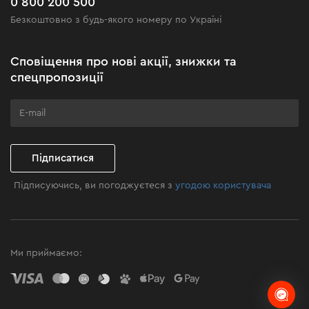
0 800 200 500
Чорна п'ятниця
Безкоштовно з будь-якого номеру по Україні
Новини
Акційні набори
Сповіщення про нові акції, знижки та
Бізнес-клієнтам
спецпропозиції
Програма лояльності
Клуб майстерності
Підписатися
Підписуючись, ви погоджуєтеся з
угодою користувача
Ми приймаємо: