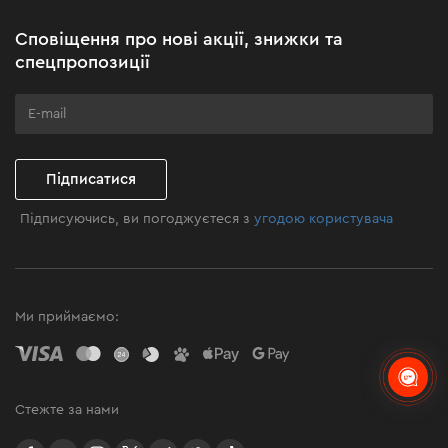
Акційні набори
Сповіщення про нові акції, знижки та
Бізнес-клієнтам
спецпропозиції
Програма лояльності
Клуб майстерності
Підписатися
Підписуючись, ви погоджуєтеся з
угодою користувача
Ми приймаємо:
Стежте за нами