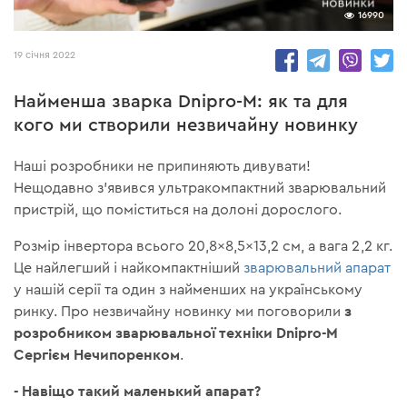
16990
19 січня 2022
Найменша зварка Dnipro-M: як та для
кого ми створили незвичайну новинку
Наші розробники не припиняють дивувати!
Нещодавно з'явився ультракомпактний зварювальний
пристрій, що поміститься на долоні дорослого.
Розмір інвертора всього 20,8×8,5×13,2 см, а вага 2,2 кг.
Це найлегший і найкомпактніший
зварювальний апарат
у нашій серії та один з найменших на українському
з
ринку. Про незвичайну новинку ми поговорили
розробником зварювальної техніки Dnipro-M
Сергієм Нечипоренком
.
- Навіщо такий маленький апарат?