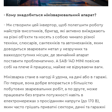
- Кому знадобиться мінізварювальний апарат?
- Ми створили цей інвертор, щоб полегшити роботу
майстрів-висотників, бригад, які активно виїжджають
на різні об’єкти та носять з собою чимало різної
техніки, слюсарів, сантехніків та автомеханіків, яким
доводиться зварювати метал у незручних та
важкодоступних місцях, де звичайний апарат
поставити проблематично. А SAB-14D MINI повісив
собі на плече й працюєш, майже не відчуваючи ваги.
Мінізварка стане в нагоді й удома, на дачі або в гаражі.
По-перше, вона добре впорається з більшістю
побутових зварювальних робіт, а по-друге, може
працювати без втрати потужності навіть в
електромережах з просіданням напруги (до 170 В),
яким часто грішать приватні сектори, дачні та гаражні