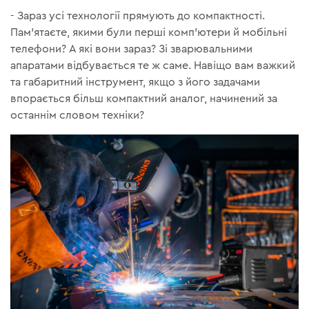
- Зараз усі технології прямують до компактності.
Пам'ятаєте, якими були перші комп’ютери й мобільні
телефони? А які вони зараз? Зі зварювальними
апаратами відбувається те ж саме. Навіщо вам важкий
та габаритний інструмент, якщо з його задачами
впорається більш компактний аналог, начинений за
останнім словом техніки?