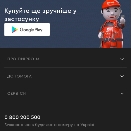
Купуйте ще зручніше у
застосунку
ПРО DNIPRO-M
Франшиза
ДОПОМОГА
Відгуки
Контакти
Блог
СЕРВІСИ
Повернення
Робота
Сервіс
Доставка і оплата
Новинки
Поширені запитання
0 800 200 500
Чорна п'ятниця
Безкоштовно з будь-якого номеру по Україні
Новини