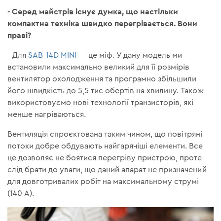
- Серед майстрів існує думка, що настільки
компактна техніка швидко перегрівається. Вони
праві?
- Для
SAB-14D MINI
— це міф. У дану модель ми
встановили максимально великий для її розмірів
вентилятор охолодження та програмно збільшили
його швидкість до 5,5 тис обертів на хвилину. Також
використовуємо нові технології транзисторів, які
менше нагріваються.
Вентиляція спроєктована таким чином, що повітряні
потоки добре обдувають найгарячіші елементи. Все
це дозволяє не боятися перегріву пристрою, проте
слід брати до уваги, що даний апарат не призначений
для довготривалих робіт на максимальному струмі
(140 А).