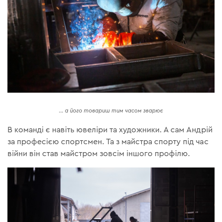
... а його товариш тим часом зварює
В команді є навіть ювеліри та художники. А сам Андрій
за професією спортсмен. Та з майстра спорту під час
війни він став майстром зовсім іншого профілю.