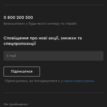
Повернення
Робота
Сервіс
Доставка і оплата
Новинки
Поширені запитання
0 800 200 500
Чорна п'ятниця
Безкоштовно з будь-якого номеру по Україні
Новини
Акційні набори
Сповіщення про нові акції, знижки та
Бізнес-клієнтам
спецпропозиції
Програма лояльності
Клуб майстерності
Підписатися
Підписуючись, ви погоджуєтеся з
угодою користувача
Ми приймаємо: