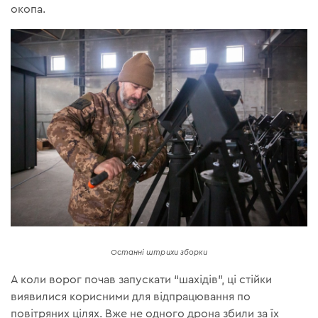
окопа.
Останні штрихи зборки
А коли ворог почав запускати “шахідів”, ці стійки
виявилися корисними для відпрацювання по
повітряних цілях. Вже не одного дрона збили за їх