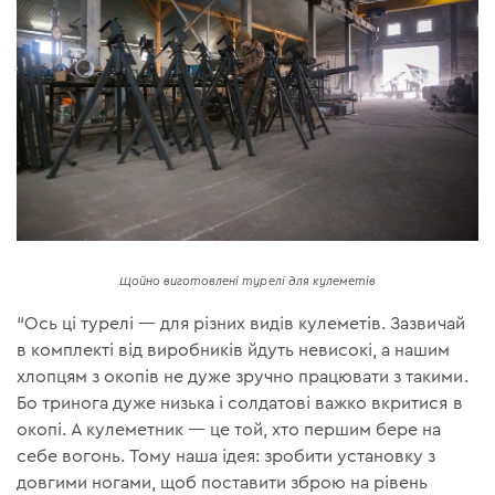
Щойно виготовлені турелі для кулеметів
“Ось ці турелі — для різних видів кулеметів. Зазвичай
в комплекті від виробників йдуть невисокі, а нашим
хлопцям з окопів не дуже зручно працювати з такими.
Бо тринога дуже низька і солдатові важко вкритися в
окопі. А кулеметник — це той, хто першим бере на
себе вогонь. Тому наша ідея: зробити установку з
довгими ногами, щоб поставити зброю на рівень