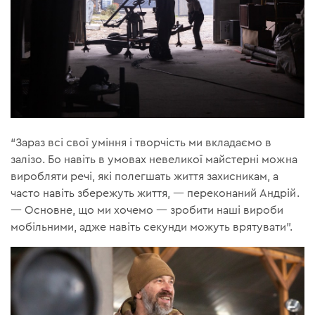
“Зараз всі свої уміння і творчість ми вкладаємо в
залізо. Бо навіть в умовах невеликої майстерні можна
виробляти речі, які полегшать життя захисникам, а
часто навіть збережуть життя, — переконаний Андрій.
— Основне, що ми хочемо — зробити наші вироби
мобільними, адже навіть секунди можуть врятувати”.