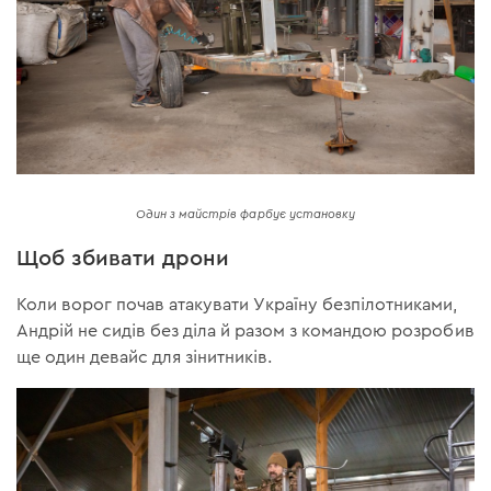
Один з майстрів фарбує установку
Щоб збивати дрони
Коли ворог почав атакувати Україну безпілотниками,
Андрій не сидів без діла й разом з командою розробив
ще один девайс для зінитників.