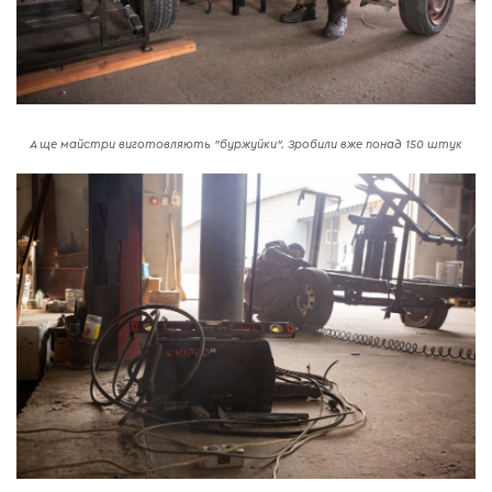
А ще майстри виготовляють "буржуйки". Зробили вже понад 150 штук