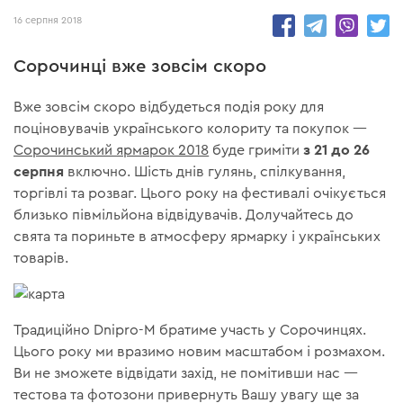
16 серпня 2018
Сорочинці вже зовсім скоро
Вже зовсім скоро відбудеться подія року для
поціновувачів українського колориту та покупок —
з 21 до 26
Сорочинський ярмарок 2018
буде гриміти
серпня
включно. Шість днів гулянь, спілкування,
торгівлі та розваг. Цього року на фестивалі очікується
близько півмільйона відвідувачів. Долучайтесь до
свята та пориньте в атмосферу ярмарку і українських
товарів.
Традиційно Dnipro-M братиме участь у Сорочинцях.
Цього року ми вразимо новим масштабом і розмахом.
Ви не зможете відвідати захід, не помітивши нас —
тестова та фотозони привернуть Вашу увагу ще за