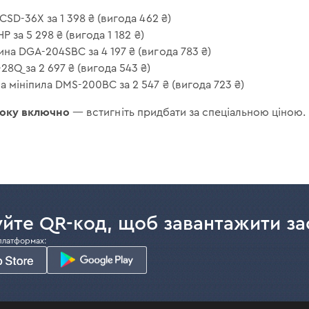
SD-36X за 1 398 ₴ (вигода 462 ₴)
 за 5 298 ₴ (вигода 1 182 ₴)
а DGA-204SBC за 4 197 ₴ (вигода 783 ₴)
8Q за 2 697 ₴ (вигода 543 ₴)
мініпила DMS-200BC за 2 547 ₴ (вигода 723 ₴)
 року включно
— встигніть придбати за спеціальною ціною.
йте QR-код, щоб завантажити за
платформах: