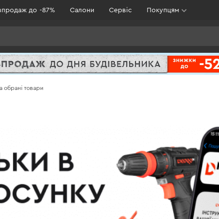
зпродаж до -87%
Салони
Сервіс
Покупцям
на обрані товари