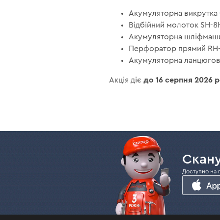
Акумуляторна викрутка C
Відбійний молоток SH-8HP
Акумуляторна шліфмашин
Перфоратор прямий RH-2
Акумуляторна ланцюгова 
до 16 серпня 2026
Акція діє
Скану
Доступно на 