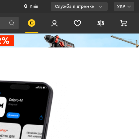
Київ
Служба підтримки
УКР
Viber
WhatsApp
Telegram
Facebook
E-mail
0 800 200 500
Безкоштовно по
Україні