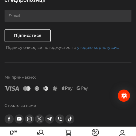
Програма лояльності
Клуб майстерності
Підписатися
Підписуючись, ви погоджуєтеся з
угодою користувача
Ми приймаємо:
Стежте за нами
facebook
youtube
instagram
twitter
telegram
Viber
TikTok