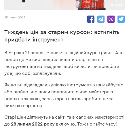
3644
25 липня 2022
Тиждень цін за старим курсом: встигніть
придбати інструмент
В Україні 21 липня змінився офіційний курс гривні. Але
попри це ми вирішили залишити старі ціни на
інструмент ще на тиждень, щоб ви встигли придбати
усе, що собі запланували.
Якщо ви відкладали купівлю інструментів на майбутнє
або щойно вирішили поповнити свою майстерню
новою технікою, зараз гарна нагода зробити це за
нижчою вартістю.
Старі ціни діятимуть на сайті та в салонах майстерності
28 липня 2022
року
до
включно. Тож не гайте часу!