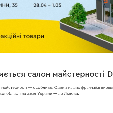
риється салон майстерності D
у майстерності — особливе. Один з наших франчайзі виріш
ької області на захід України — до Львова.