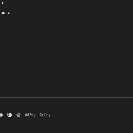
та
тання