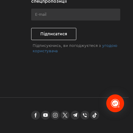
спецпропозиції
Підписатися
Підписуючись, ви погоджуєтеся з
угодою
користувача
facebook
youtube
instagram
twitter
telegram
Viber
TikTok