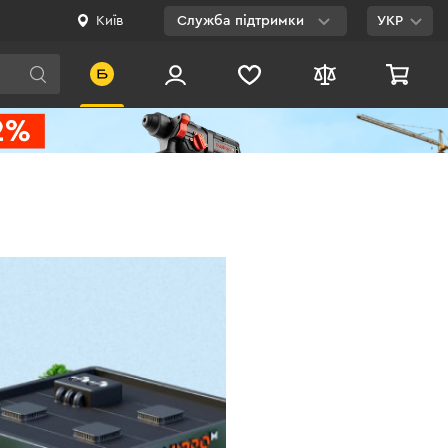
Київ
Служба підтримки
УКР
Viber
WhatsApp
Telegram
Facebook
E-mail
0 800 200 500
Безкоштовно по
Україні