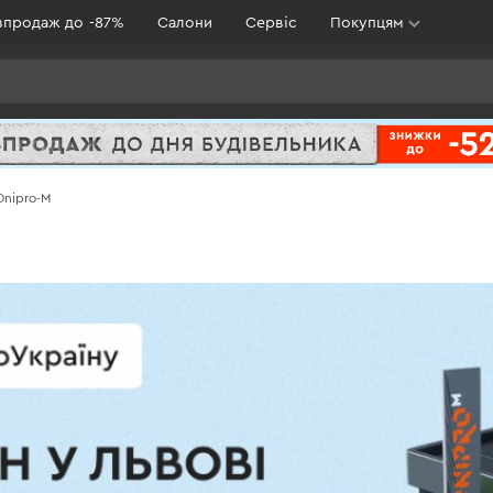
зпродаж до -87%
Салони
Сервіс
Покупцям
Dnipro-M