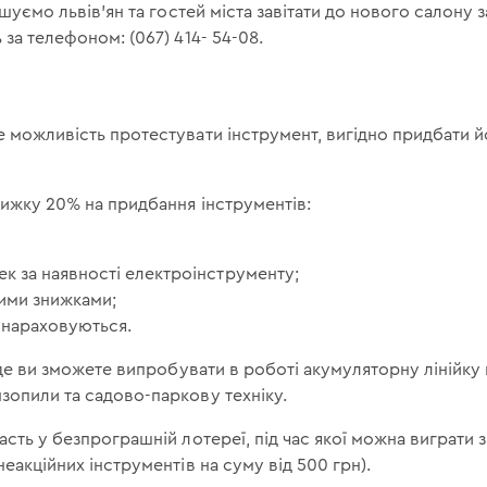
уємо львів'ян та гостей міста завітати до нового салону
 за телефоном: (067) 414- 54-08.
 можливість протестувати інструмент, вигідно придбати йо
нижку 20% на придбання інструментів:
ек за наявності електроінструменту;
шими знижками;
 нараховуються.
, де ви зможете випробувати в роботі акумуляторну лінійку 
зопили та садово-паркову техніку.
асть у безпрограшній лотереї, під час якої можна виграти 
еакційних інструментів на суму від 500 грн).