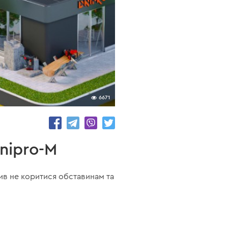
6671
nipro-M
ив не коритися обставинам та