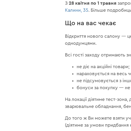
28 квітня по 1 травня
З
запрош
Калини, 35
. Більше подробиць
Що на вас чекає
Відкриття нового салону — це
однодумцями.
Всі гості заходу отримають з
не діє на акційні товари;
нараховується на весь ч
не підсумовується з ін
бонуси за покупку — не
На локації діятиме тест-зона
зварювальне обладнання, бен
До того ж Ви можете взяти уч
(діятиме за умови придбання н