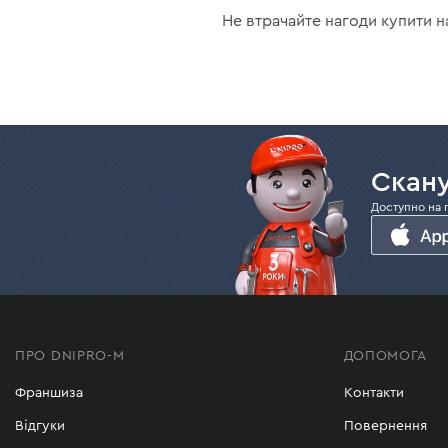
Не втрачайте нагоди купити н
Скану
Доступно на 
ПРО DNIPRO-M
ДОПОМОГА
Франшиза
Контакти
Відгуки
Повернення