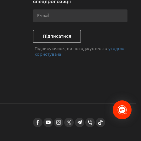
спецпропозиції
Підписатися
Підписуючись, ви погоджуєтеся з
угодою
користувача
facebook
youtube
instagram
twitter
telegram
Viber
TikTok