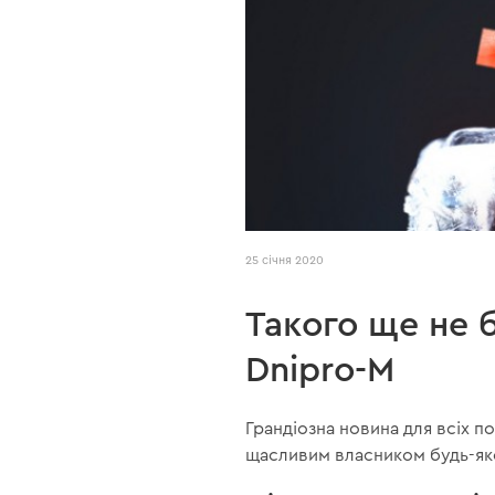
25 січня 2020
Такого ще не 
Dnipro-M
Грандіозна новина для всіх п
щасливим власником будь-яко