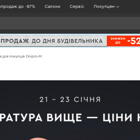
зпродаж до -87%
Салони
Сервіс
Покупцям
я для покупців Dnipro-M