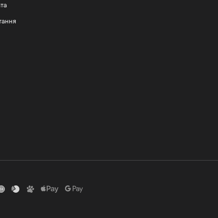
та
тання