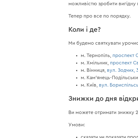
можливістю зробити вигідну п
Тепер про все по порядку.
Коли і де?
Ми будемо святкувати урочист
м. Тернопіль,
проспект С
м. Хмільник,
проспект С
м. Вінниця,
вул. Зодчих, 
м. Кам'янець-Подільськ
м. Київ,
вул. Бориспільсь
Знижки до дня відкр
Ви можете отримати знижку 2
Умови:
сказати чи показати про