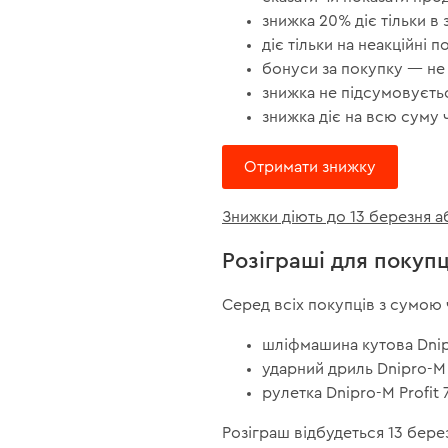
знижка 20% діє тільки в з
діє тільки на неакційні п
бонуси за покупку — не
знижка не підсумовуєть
знижка діє на всю суму 
Отримати знижку
Знижки діють до 13 березня аб
Розіграші для покупц
Серед всіх покупців з сумою ч
шліфмашина кутова Dnip
ударний дриль Dnipro-M
рулетка Dnipro-M Profit 7
Розіграш відбудеться 13 бере