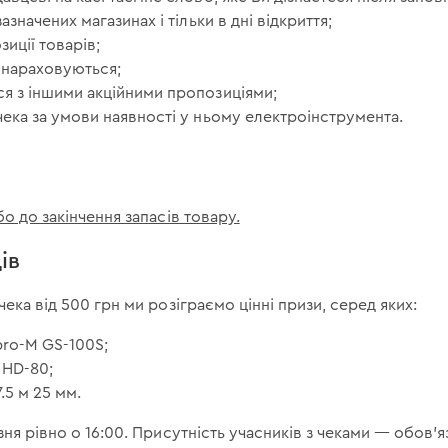
азначених магазинах і тільки в дні відкриття;
озиції товарів;
 нараховуються;
ся з іншими акційними пропозиціями;
чека за умови наявності у ньому електроінструмента.
о до закінчення запасів товару.
ів
ека від 500 грн ми розіграємо цінні призи, серед яких:
ro-M GS-100S;
 HD-80;
.5 м 25 мм.
зня рівно о 16:00. Присутність учасників з чеками — обов'я