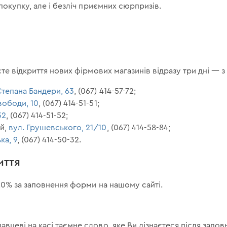
окупку, але і безліч приємних сюрпризів.
е відкриття нових фірмових магазинів відразу три дні — з 
тепана Бандери, 63
, (067) 414-57-72;
вободи, 10
, (067) 414-51-51;
32
, (067) 414-51-52;
ий,
вул. Грушевського, 21/10
, (067) 414-58-84;
ка, 9
, (067) 414-50-32.
иття
0% за заповнення форми на нашому сайті.
давцеві на касі таємне слово, яке Ви дізнаєтеся після запо