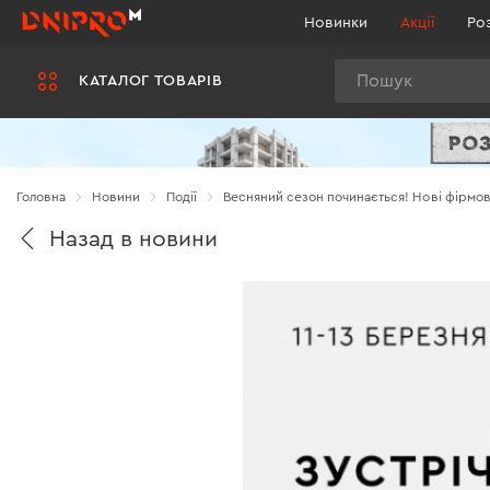
Новинки
Акції
Ро
Пошук
КАТАЛОГ ТОВАРІВ
Головна
Новини
Події
Весняний сезон починається! Нові фірмові 
Назад в новини