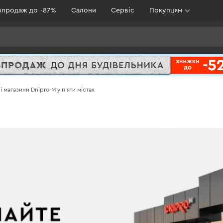
зпродаж до -87%
Салони
Сервіс
Покупцям
магазини Dnipro-M у п'яти містах