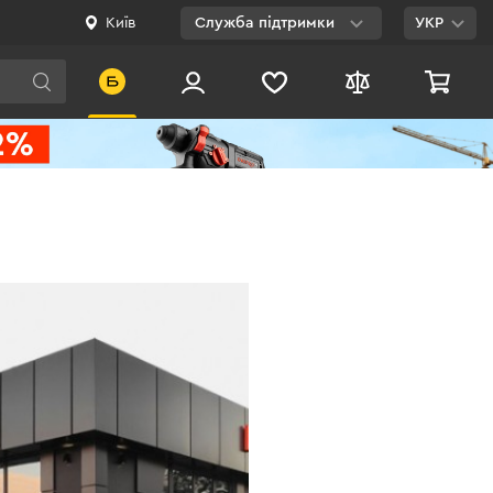
Київ
Служба підтримки
УКР
Viber
WhatsApp
Telegram
Facebook
E-mail
0 800 200 500
Безкоштовно по
Україні