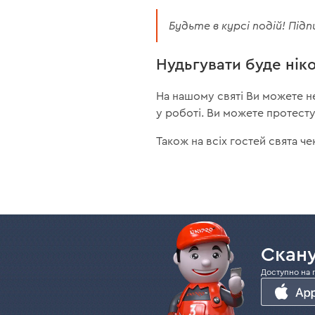
Будьте в курсі подій! Пі
Нудьгувати буде нік
На нашому святі Ви можете не
у роботі. Ви можете протест
Також на всіх гостей свята че
Скану
Доступно на 