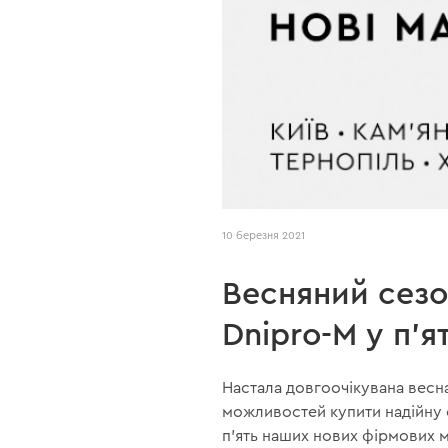
10 березня 2021
Весняний сезо
Dnipro-M у п'я
Настала довгоочікувана весна
можливостей купити надійну 
п'ять наших нових фірмових ма