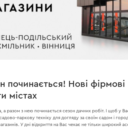
н починається! Нові фірмові
ти містах
, а разом з нею починається сезон дачних робіт. І щоб у В
садово-паркову техніку для догляду за своїм садом і горо
газинів. У дні відкриття на Вас чекає не тільки широкий а