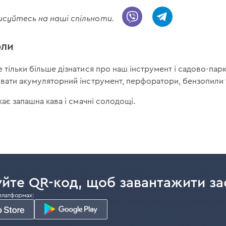
дписуйтесь на наші спільноти.
оли
 тільки більше дізнатися про наш інструмент і садово-парко
увати акумуляторний інструмент, перфоратори, бензопили
кає запашна кава і смачні солодощі.
йте QR-код, щоб завантажити за
платформах: