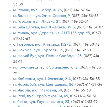
53-39
м. Ромни, вул. Соборна, 23
, (067) 414-57-54
м. Болехів, вул. 24-го Серпня, 9
, (067) 414-54-53
м. Горохів, вул. Луцька, 21
, (067) 414-52-04
м. Біла Церква, вул. Київська, 84-В
, (067) 414-51-07
м. Умань, вул. Дере'вянка, 21 (ТЦ "5 доріг")
, (067)
414-59-62
с. Гребінки, вул. Київська, 152/2
, (067) 414-50-72
м. Покров, вул. Торгова, 54
, (067) 414-52-91
м. Новий Буг, вул. Площа Свободи, 23
, (067) 414-
56-12
м. Трускавець, вул. Сагайдачного, 2
, (067) 414-55-
72
м. Кобеляки, вул. Шевченка, 2-А
, (067) 414-56-85
м. Чорнобай, вул. Центральна, 86
, (067) 414-59-34
м. Яворів, вул. Маковея, 39
, (067) 414-55-68
м. Рені, вул. Героїв України, 45
, (067) 414-56-51
с. Ясіня, вул. Грушевського, 23
, (067) 414-53-79