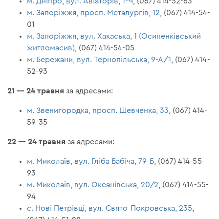
м. Дніпро, вул. Авіаторів, 1-Ч
, (067) 414-52-63
м. Запоріжжя, просп. Металургів, 12
, (067) 414-54-
01
м. Запоріжжя, вул. Хакаська, 1 (Осипенківський
житломасив)
, (067) 414-54-05
м. Бережани, вул. Тернопільська, 9-А/1
, (067) 414-
52-93
21 — 24 травня
за адресами:
м. Звенигородка, просп. Шевченка, 33
, (067) 414-
59-35
22 — 24 травня
за адресами:
м. Миколаїв, вул. Гліба Бабіча, 79-Б
, (067) 414-55-
93
м. Миколаїв, вул. Океанівська, 20/2
, (067) 414-55-
94
с. Нові Петрівці, вул. Свято-Покровська, 235
,