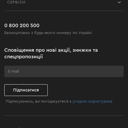
СЕРВІСИ
Повернення
Робота
Сервіс
Доставка і оплата
Новинки
Поширені запитання
0 800 200 500
Чорна п'ятниця
Безкоштовно з будь-якого номеру по Україні
Новини
Акційні набори
Сповіщення про нові акції, знижки та
Бізнес-клієнтам
спецпропозиції
Програма лояльності
Клуб майстерності
Підписатися
Підписуючись, ви погоджуєтеся з
угодою користувача