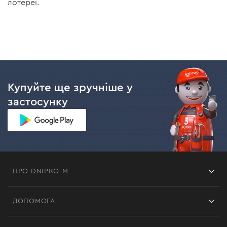
лотереї.
Купуйте ще зручніше у
застосунку
ПРО DNIPRO-M
Франшиза
ДОПОМОГА
Відгуки
Контакти
Блог