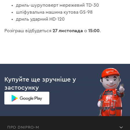
дриль-шуруповерт мережевий TD-30
шліфувальна машина кутова GS-98
дриль ударний HD-120
27 листопада
15:00
Розіграш відбудеться
о
.
Купуйте ще зручніше у
застосунку
ПРО DNIPRO-M