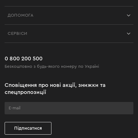
Франшиза
ДОПОМОГА
Відгуки
Контакти
Блог
СЕРВІСИ
Повернення
Робота
Сервіс
Доставка і оплата
Новинки
Поширені запитання
0 800 200 500
Чорна п'ятниця
Безкоштовно з будь-якого номеру по Україні
Новини
Акційні набори
Сповіщення про нові акції, знижки та
Бізнес-клієнтам
спецпропозиції
Програма лояльності
Клуб майстерності
Підписатися