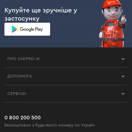
Купуйте ще зручніше у
застосунку
ПРО DNIPRO-M
Франшиза
ДОПОМОГА
Відгуки
Контакти
Блог
СЕРВІСИ
Повернення
Робота
Сервіс
Доставка і оплата
Новинки
Поширені запитання
0 800 200 500
Чорна п'ятниця
Безкоштовно з будь-якого номеру по Україні
Новини