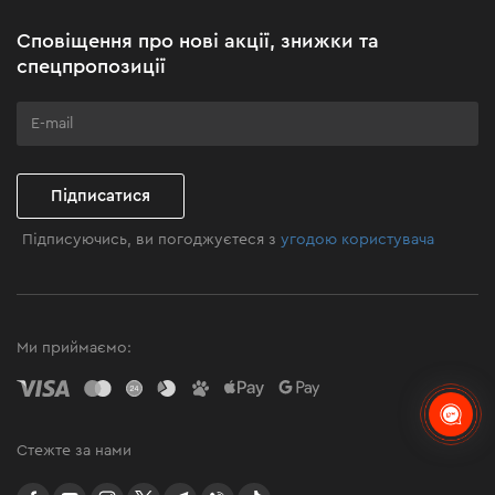
Акційні набори
Сповіщення про нові акції, знижки та
Бізнес-клієнтам
спецпропозиції
Програма лояльності
Клуб майстерності
Підписатися
Підписуючись, ви погоджуєтеся з
угодою користувача
Ми приймаємо:
Стежте за нами
facebook
youtube
instagram
twitter
telegram
Viber
TikTok