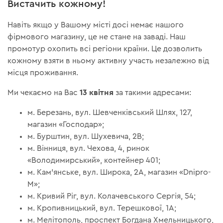
Вистачить кожному!
Навіть якщо у Вашому місті досі немає нашого
фірмового магазину, це не стане на заваді. Наш
промотур охопить всі регіони країни. Це дозволить
кожному взяти в ньому активну участь незалежно від
місця проживання.
13 квітня
Ми чекаємо на Вас
за такими адресами:
м. Березань, вул. Шевченківський Шлях, 127,
магазин «Господар»;
м. Бурштин, вул. Шухевича, 2В;
м. Вінниця, вул. Чехова, 4, ринок
«Володимирський», контейнер 401;
м. Кам'янське, вул. Широка, 2А, магазин «Dnipro-
M»;
м. Кривий Ріг, вул. Колачевського Сергія, 54;
м. Кропивницький, вул. Терешкової, 1А;
м. Мелітополь, проспект Богдана Хмельницького,