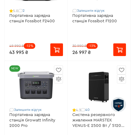
2
Залишити відгук
5.0
Портативна зарядна
Портативна зарядна
станція Fossibot F2400
станція Fossibot F1200
49 990 ₴
-12%
30 990 ₴
-13%
43 995 ₴
26 997 ₴
NEW
Залишити відгук
40
4.3
Портативна зарядна
Система резервного
станція Growatt Infinity
живлення MARSTEK
2000 Pro
VENUS-E 2500 Вт / 5120
Вт·ч