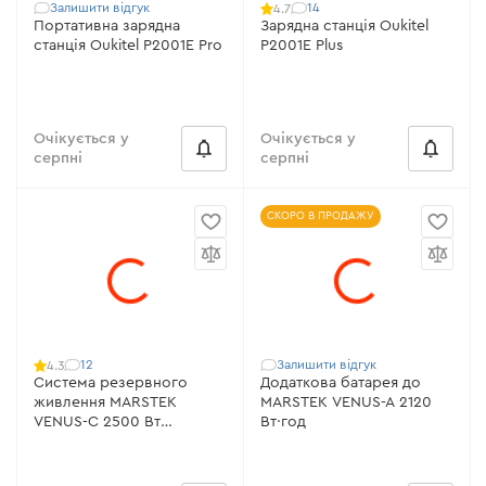
Залишити відгук
14
4.7
Портативна зарядна
Зарядна станція Oukitel
станція Oukitel P2001E Pro
P2001E Plus
Очікується у
Очікується у
серпні
серпні
СКОРО В ПРОДАЖУ
12
Залишити відгук
4.3
Система резервного
Додаткова батарея до
живлення MARSTEK
MARSTEK VENUS-A 2120
VENUS-C 2500 Вт
Вт·год
2560Вт*год