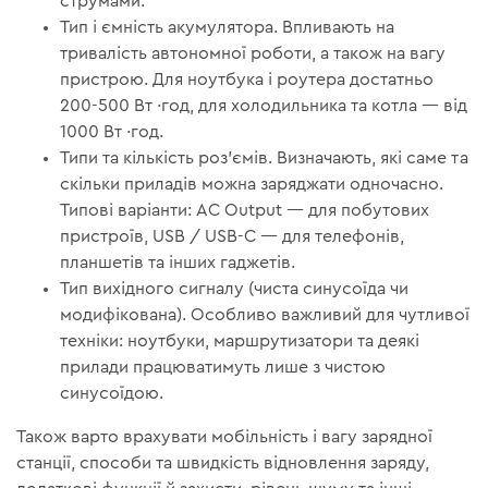
струмами.
Тип і ємність акумулятора. Впливають на
тривалість автономної роботи, а також на вагу
пристрою. Для ноутбука і роутера достатньо
200-500 Вт ·год, для холодильника та котла — від
1000 Вт ·год.
Типи та кількість роз’ємів. Визначають, які саме та
скільки приладів можна заряджати одночасно.
Типові варіанти: AC Output — для побутових
пристроїв, USB / USB-C — для телефонів,
планшетів та інших гаджетів.
Тип вихідного сигналу (чиста синусоїда чи
модифікована). Особливо важливий для чутливої
техніки: ноутбуки, маршрутизатори та деякі
прилади працюватимуть лише з чистою
синусоїдою.
Також варто врахувати мобільність і вагу зарядної
станції, способи та швидкість відновлення заряду,