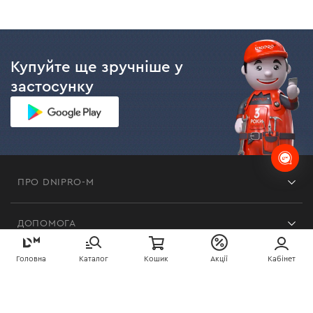
Купуйте ще зручніше у
застосунку
ПРО DNIPRO-M
Франшиза
ДОПОМОГА
Відгуки
Контакти
Блог
Головна
Каталог
Кошик
Акції
Кабінет
СЕРВІСИ
Повернення
Робота
Сервіс
Доставка і оплата
Новинки