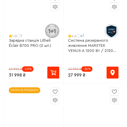
1
47
1.0
4.4
Зарядна станція Litheli
Система резервного
Éclair B700 PRO (2 шт.)
живлення MARSTEK
VENUS-A 1200 Вт / 2120
Вт·г
63 990 ₴
-50%
43 990 ₴
-36%
31 998 ₴
27 999 ₴
СКОРО В ПРОДАЖУ