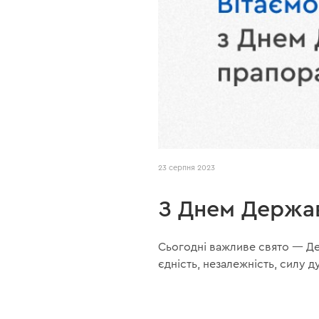
23 серпня 2023
З Днем Держав
Сьогодні важливе свято — Д
єдність, незалежність, силу д