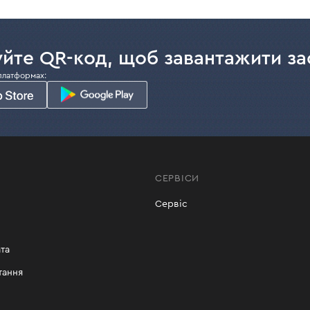
йте QR-код, щоб завантажити за
платформах:
СЕРВІСИ
Сервіс
та
тання