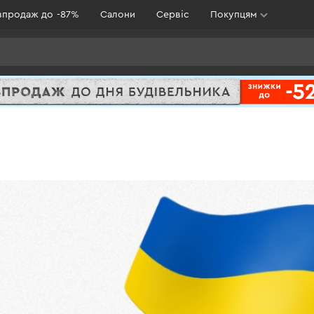
зпродаж до -87%
Салони
Сервіс
Покупцям