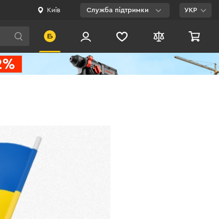
Київ
Служба підтримки
УКР
Viber
WhatsApp
Telegram
Facebook
E-mail
0 800 200 500
Безкоштовно по
Україні