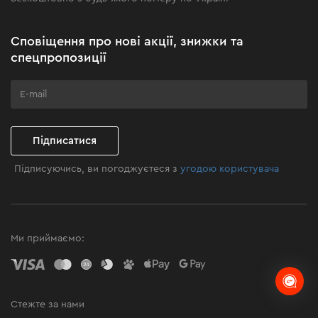
Новини
Акційні набори
Сповіщення про нові акції, знижки та
Бізнес-клієнтам
спецпропозиції
Програма лояльності
Клуб майстерності
Підписатися
Підписуючись, ви погоджуєтеся з
угодою користувача
Ми приймаємо:
Стежте за нами