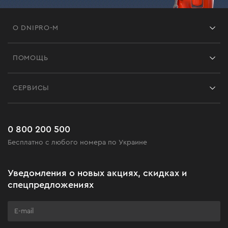
О DNIPRO-M
Франшиза
ПОМОЩЬ
Отзывы
Контакты
Блог
СЕРВИСЫ
Возврат
Работа
Сервис
Доставка и оплата
Новинки
Часто задаваемые вопросы
0 800 200 500
Черная пятница
Бесплатно с любого номера по Украине
Новости
Акционные наборы
Уведомления о новых акциях, скидках и
Бизнес-клиентам
спецпредложениях
Программа лояльности
Клуб мастерства