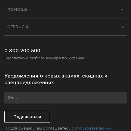
Франшиза
ПОМОЩЬ
Отзывы
Контакты
Блог
СЕРВИСЫ
Возврат
Работа
Сервис
Доставка и оплата
Новинки
Часто задаваемые вопросы
0 800 200 500
Черная пятница
Бесплатно с любого номера по Украине
Новости
Акционные наборы
Уведомления о новых акциях, скидках и
Бизнес-клиентам
спецпредложениях
Программа лояльности
Клуб мастерства
Подписаться
Подписываясь, вы соглашаетесь с
пользовательским