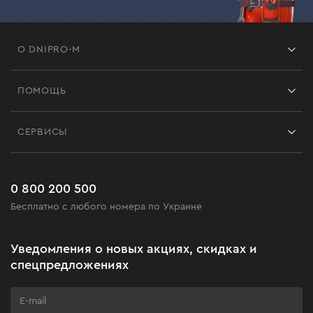
О DNIPRO-M
Франшиза
ПОМОЩЬ
Отзывы
Контакты
Блог
СЕРВИСЫ
Возврат
Работа
Сервис
Доставка и оплата
Новинки
Часто задаваемые вопросы
0 800 200 500
Черная пятница
Бесплатно с любого номера по Украине
Новости
Акционные наборы
Уведомления о новых акциях, скидках и
Бизнес-клиентам
спецпредложениях
Программа лояльности
Клуб мастерства