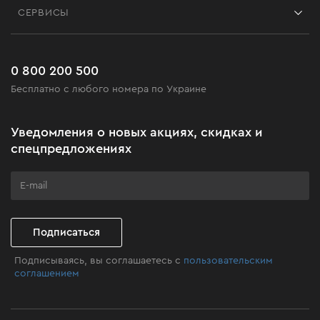
Блог
СЕРВИСЫ
Возврат
Работа
Сервис
Доставка и оплата
Новинки
Часто задаваемые вопросы
0 800 200 500
Черная пятница
Бесплатно с любого номера по Украине
Новости
Акционные наборы
Уведомления о новых акциях, скидках и
Бизнес-клиентам
спецпредложениях
Программа лояльности
Клуб мастерства
Подписаться
Подписываясь, вы соглашаетесь с
пользовательским
соглашением