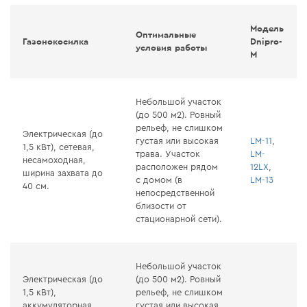
Модель
Оптимальные
Газонокосилка
Dnipro-
условия работы
M
Небольшой участок
(до 500 м2). Ровный
рельеф, не слишком
Электрическая (до
густая или высокая
LM-11
,
1,5 кВт), сетевая,
трава. Участок
LM-
несамоходная,
расположен рядом
12LX
,
ширина захвата до
с домом (в
LM-13
40 см.
непосредственной
близости от
стационарной сети).
Небольшой участок
Электрическая (до
(до 500 м2). Ровный
1,5 кВт),
рельеф, не слишком
аккумуляторная,
густая или высокая