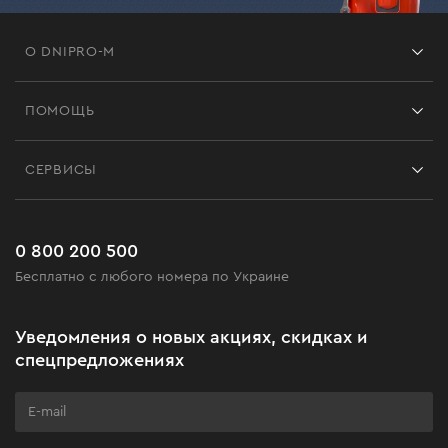
О DNIPRO-M
Франшиза
ПОМОЩЬ
Отзывы
Контакты
Блог
СЕРВИСЫ
Возврат
Работа
Сервис
Доставка и оплата
Новинки
Часто задаваемые вопросы
0 800 200 500
Черная пятница
Бесплатно с любого номера по Украине
Новости
Акционные наборы
Уведомления о новых акциях, скидках и
Бизнес-клиентам
спецпредложениях
Программа лояльности
Клуб мастерства