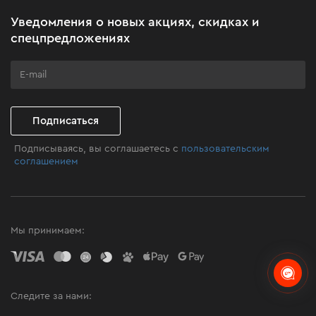
Акционные наборы
Уведомления о новых акциях, скидках и
Бизнес-клиентам
спецпредложениях
Программа лояльности
Клуб мастерства
Подписаться
Подписываясь, вы соглашаетесь с
пользовательским
соглашением
Мы принимаем:
Следите за нами: