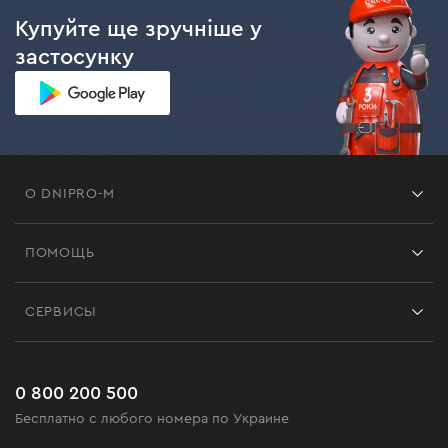
Купуйте ще зручніше у
застосунку
О DNIPRO-M
Франшиза
ПОМОЩЬ
Отзывы
Контакты
Блог
СЕРВИСЫ
Возврат
Работа
Сервис
Доставка и оплата
Новинки
Часто задаваемые вопросы
0 800 200 500
Черная пятница
Бесплатно с любого номера по Украине
Новости