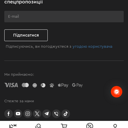
спецпропозиції
Програма лояльності
Клуб майстерності
Підписатися
Підписуючись, ви погоджуєтеся з
угодою користувача
Ми приймаємо:
Стежте за нами
facebook
youtube
instagram
twitter
telegram
Viber
TikTok