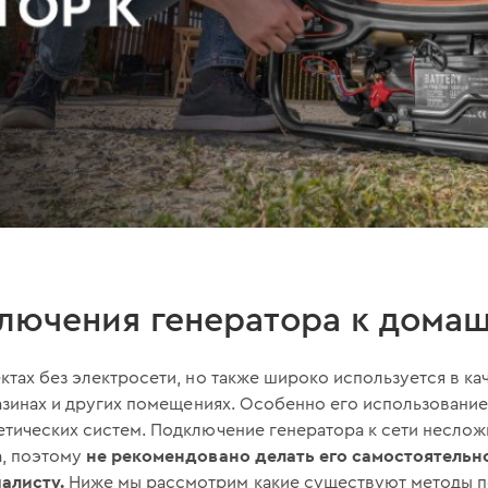
лючения генератора к домаш
ктах без электросети, но также широко используется в ка
газинах и других помещениях. Особенно его использование 
тических систем. Подключение генератора к сети неслож
не рекомендовано делать его самостоятельн
а, поэтому
алисту.
Ниже мы рассмотрим какие существуют методы по