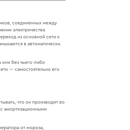
иков, соединенных между
чении электричества
ереход из основной сети к
змыкаются в автоматически.
 они без чьего-либо
сети — самостоятельно его
тывать, что он производит во
 с амортизационными
нератора от мороза,