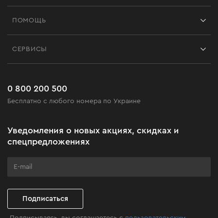
Франшиза
ПОМОЩЬ
Отзывы
Контакты
Блог
СЕРВИСЫ
Возврат
Работа
Сервис
Доставка и оплата
Новинки
Часто задаваемые вопросы
0 800 200 500
Черная пятница
Бесплатно с любого номера по Украине
Новости
Акционные наборы
Уведомления о новых акциях, скидках и
Бизнес-клиентам
спецпредложениях
Программа лояльности
Клуб мастерства
Подписаться
Подписываясь, вы соглашаетесь с
пользовательским