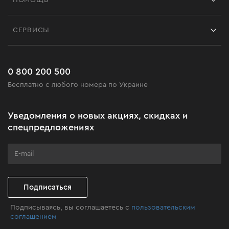
ПОМОЩЬ
Отзывы
Контакты
Блог
СЕРВИСЫ
Возврат
Работа
Сервис
Доставка и оплата
Новинки
Часто задаваемые вопросы
0 800 200 500
Черная пятница
Бесплатно с любого номера по Украине
Новости
Акционные наборы
Уведомления о новых акциях, скидках и
Бизнес-клиентам
спецпредложениях
Программа лояльности
Клуб мастерства
Подписаться
Подписываясь, вы соглашаетесь с
пользовательским
соглашением