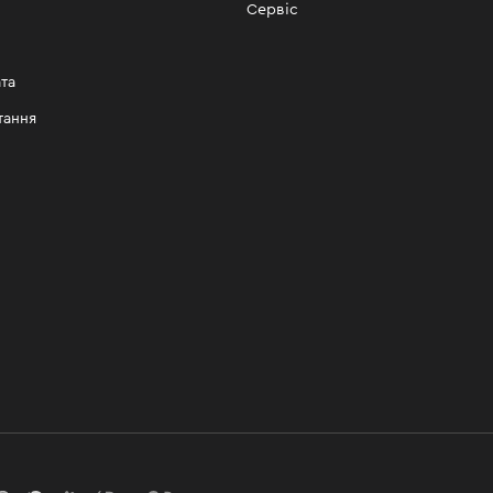
Сервіс
та
тання