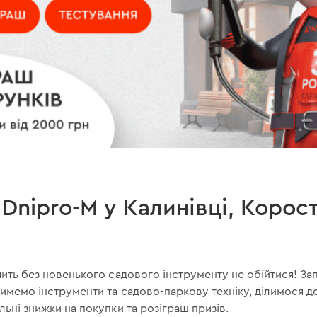
Dnipro-M у Калинівці, Корост
ачить без новенького садового інструменту не обійтися! 
атимемо інструменти та садово-паркову техніку, ділимося
льні знижки на покупки та розіграш призів.