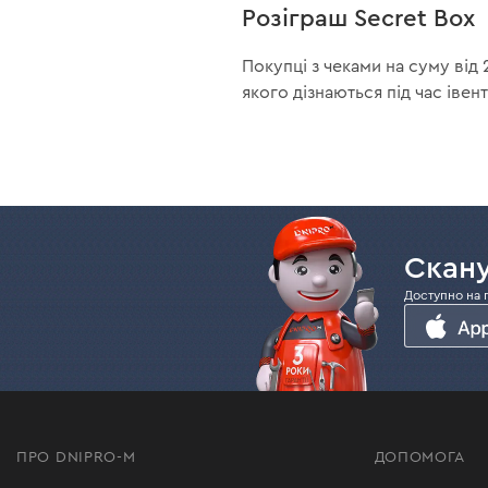
Розіграш Secret Box
Покупці з чеками на суму від
якого дізнаються під час івент
Скану
Доступно на 
ПРО DNIPRO-M
ДОПОМОГА