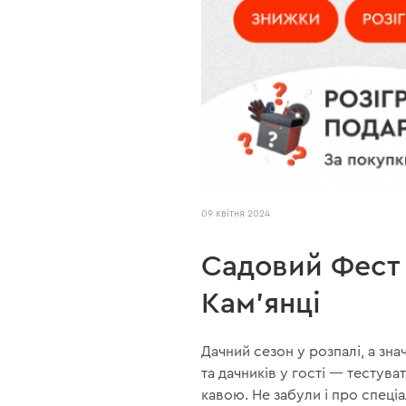
09 квітня 2024
Садовий Фест 
Кам'янці
Дачний сезон у розпалі, а зн
та дачників у гості — тестув
кавою. Не забули і про спеціа