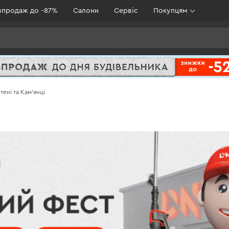
зпродаж до -87%
Салони
Сервіс
Покупцям
ені та Кам'янці