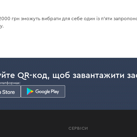
 2000 грн зможуть вибрати для себе один із п'яти запропо
у.
йте QR-код, щоб завантажити за
платформах:
СЕРВІСИ