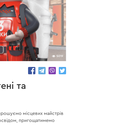
5019
ені та
Запрошуємо місцевих майстрів
 досвідом, пригощатимемо