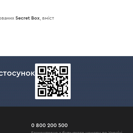
Secret Box
нованих
, вміст
стосунок
0 800 200 500