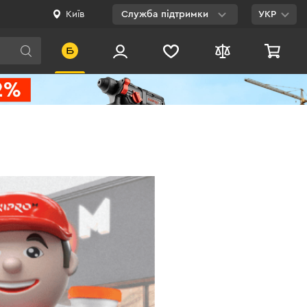
Київ
Служба підтримки
УКР
Viber
WhatsApp
Telegram
Facebook
E-mail
0 800 200 500
Безкоштовно по
Україні