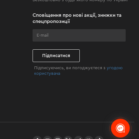
Безкоштовно з будь-якого номеру по Україні
Сповіщення про нові акції, знижки та
спецпропозиції
Підписатися
Підписуючись, ви погоджуєтеся з
угодою
користувача
facebook
youtube
instagram
twitter
telegram
Viber
TikTok