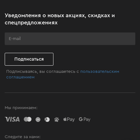
Акционные наборы
Уведомления о новых акциях, скидках и
Бизнес-клиентам
спецпредложениях
Программа лояльности
Клуб мастерства
Подписаться
Подписываясь, вы соглашаетесь с
пользовательским
соглашением
Мы принимаем:
Следите за нами: