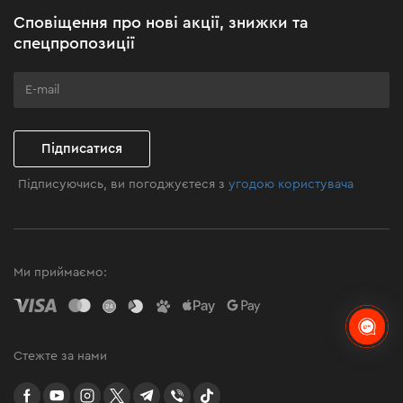
Акційні набори
Сповіщення про нові акції, знижки та
Бізнес-клієнтам
спецпропозиції
Програма лояльності
Клуб майстерності
Підписатися
Підписуючись, ви погоджуєтеся з
угодою користувача
Ми приймаємо:
Стежте за нами
facebook
youtube
instagram
twitter
telegram
Viber
TikTok