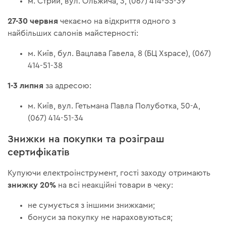
м. Стрий, вул. Ольжича, 3, (067) 414-55-39
27-30 червня
чекаємо на відкриття одного з
найбільших салонів майстерності:
м. Київ, бул. Вацлава Гавела, 8 (БЦ Xspace), (067)
414-51-38
1-3 липня
за адресою:
м. Київ, вул. Гетьмана Павла Полуботка, 50-А,
(067) 414-51-34
Знижки на покупки та розіграш
сертифікатів
Купуючи електроінструмент, гості заходу отримають
знижку 20%
на всі неакційні товари в чеку:
не сумується з іншими знижками;
бонуси за покупку не нараховуються;