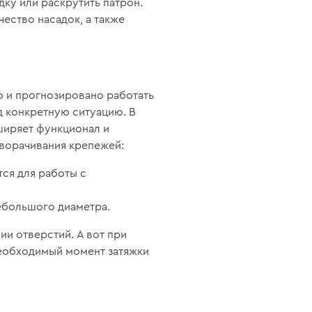
ку или раскрутить патрон.
ество насадок, а также
о и прогнозировано работать
д конкретную ситуацию. В
ширяет функционал и
аворачивания крепежей:
ся для работы с
ебольшого диаметра.
ии отверстий. А вот при
необходимый момент затяжки