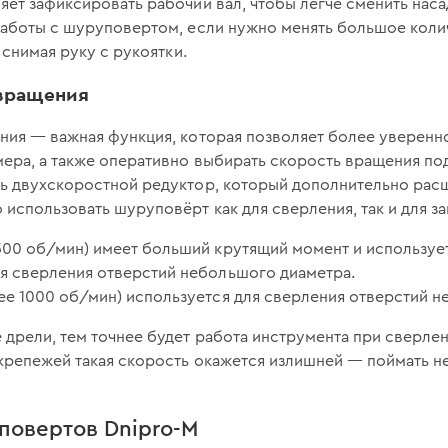
ет зафиксировать рабочий вал, чтобы легче сменить насад
аботы с шуруповертом, если нужно менять большое колич
 снимая руку с рукоятки.
 вращения
ния — важная функция, которая позволяет более уверенн
ера, а также оперативно выбирать скорость вращения по
ь двухскоростной редуктор, который дополнительно рас
использовать шуруповёрт как для сверления, так и для з
500 об/мин) имеет больший крутящий момент и использует
ля сверления отверстий небольшого диаметра.
ее 1000 об/мин) используется для сверления отверстий н
дрели, тем точнее будет работа инструмента при сверлен
крепежей такая скорость окажется излишней — поймать 
повертов Dnipro-M