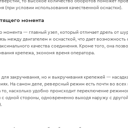
отверстий, то высокое количество оборотов поможет про
ия (при условии использования качественной оснастки).
утящего момента
о момента — главный узел, который отличает дрель от шу
язь между двигателем и оснасткой, что дает возможность
максимального качества соединения. Кроме того, она позв
ивания крепежа, экономя время оператора.
 для закручивания, но и выкручивания крепежей — насадк
иях. На самом деле, реверсный режим есть почти во всех
на то, насколько удобно происходит переключение режимо
я с одной стороны, одновременно выходя наружу с другой
.