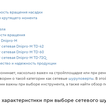
рость вращения насадки
я крутящего момента
еля
ости вращения
 Dnipro-M
сетевая Dnipro-M TD-42
сетевая Dnipro-M TD-60
сетевая Dnipro-M TD-72Q
чество и надежность продукции
понимает, насколько важен на стройплощадке или при рем
ворим о такой категории как сетевые
шуруповерты
. В эт
ерии важны при выборе инструмента, а также найти обзор
 характеристики при выборе сетевого ш