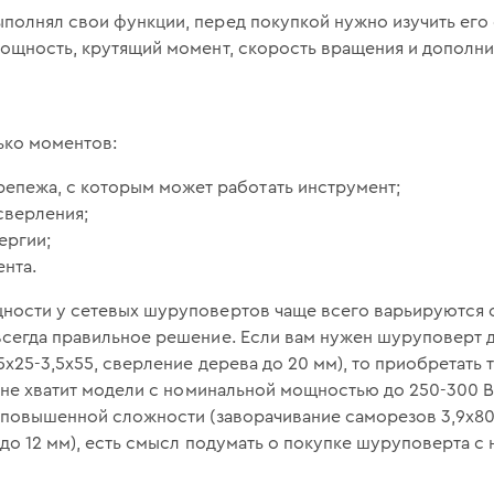
полнял свои функции, перед покупкой нужно изучить его
мощность, крутящий момент, скорость вращения и дополн
ько моментов:
епежа, с которым может работать инструмент;
сверления;
ергии;
ента.
ости у сетевых шуруповертов чаще всего варьируются от 
всегда правильное решение. Если вам нужен шуруповерт 
5х25-3,5х55, сверление дерева до 20 мм), то приобретать
олне хватит модели с номинальной мощностью до 250-300 В
я повышенной сложности (заворачивание саморезов 3,9х8
 до 12 мм), есть смысл подумать о покупке шуруповерта 