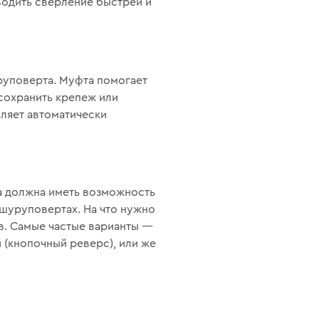
водить сверление быстрей и
руповерта. Муфта помогает
 сохранить крепеж или
оляет автоматически
а должна иметь возможность
 шуруповертах. На что нужно
в. Самые частые варианты —
 (кнопочный реверс), или же