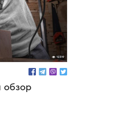
12319
и обзор