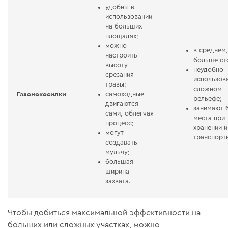
удобны в
использовании
на больших
площадях;
можно
в среднем
настроить
больше ст
высоту
неудобно
срезания
использов
травы;
сложном
Газонокосилки
самоходные
рельефе;
двигаются
занимают 
сами, облегчая
места при
процесс;
хранении и
могут
транспорт
создавать
мульчу;
большая
ширина
захвата.
Чтобы добиться максимальной эффективности на
больших или сложных участках, можно