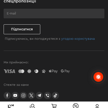
спецпропозиції
Програма лояльності
Клуб майстерності
Підписатися
Підписуючись, ви погоджуєтеся з
угодою користувача
Ми приймаємо:
Стежте за нами
facebook
youtube
instagram
twitter
telegram
Viber
TikTok