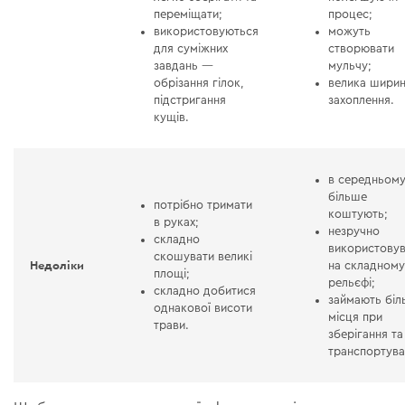
переміщати;
процес;
використовуються
можуть
для суміжних
створювати
завдань —
мульчу;
обрізання гілок,
велика шири
підстригання
захоплення.
кущів.
в середньому
більше
потрібно тримати
коштують;
в руках;
незручно
складно
використовув
скошувати великі
Недоліки
на складном
площі;
рельєфі;
складно добитися
займають біл
однакової висоти
місця при
трави.
зберігання та
транспортува