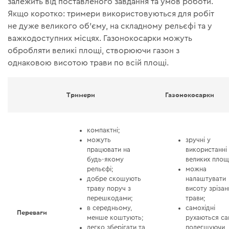
залежить від поставленого завдання та умов роботи.
Якщо коротко: тримери використовуються для робіт
не дуже великого об’єму, на складному рельєфі та у
важкодоступних місцях. Газонокосарки можуть
обробляти великі площі, створюючи газон з
однаковою висотою трави по всій площі.
Тримери
Газонокосарки
компактні;
можуть
зручні у
працювати на
використанні
будь-якому
великих площ
рельєфі;
можна
добре скошують
налаштувати
траву поруч з
висоту зрізан
перешкодами;
трави;
в середньому,
самохідні
Переваги
менше коштують;
рухаються са
легко зберігати та
полегшуючи