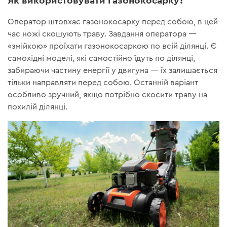
Як використовувати газонокосарку?
Оператор штовхає газонокосарку перед собою, в цей
час ножі скошують траву. Завдання оператора —
«змійкою» проїхати газонокосаркою по всій ділянці. Є
самохідні моделі, які самостійно їдуть по ділянці,
забираючи частину енергії у двигуна — їх залишається
тільки направляти перед собою. Останній варіант
особливо зручний, якщо потрібно скосити траву на
похилій ділянці.