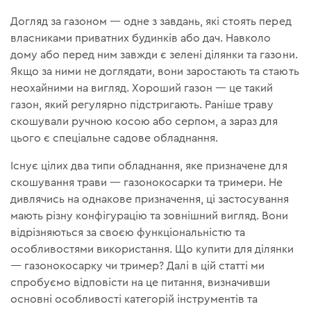
Догляд за газоном — одне з завдань, які стоять перед
власниками приватних будинків або дач. Навколо
дому або перед ним завжди є зелені ділянки та газони.
Якщо за ними не доглядати, вони заростають та стають
неохайними на вигляд. Хороший газон — це такий
газон, який регулярно підстригають. Раніше траву
скошували ручною косою або серпом, а зараз для
цього є спеціальне садове обладнання.
Існує цілих два типи обладнання, яке призначене для
скошування трави — газонокосарки та тримери. Не
дивлячись на однакове призначення, ці застосування
мають різну конфігурацію та зовнішний вигляд. Вони
відрізняються за своєю функціональністю та
особливостями використання. Що купити для ділянки
— газонокосарку чи тример? Далі в цій статті ми
спробуємо відповісти на це питання, визначивши
основні особливості категорій інструментів та